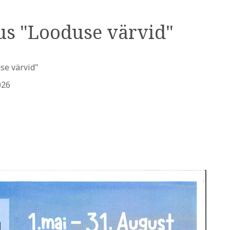
us "Looduse värvid"
se värvid"
026