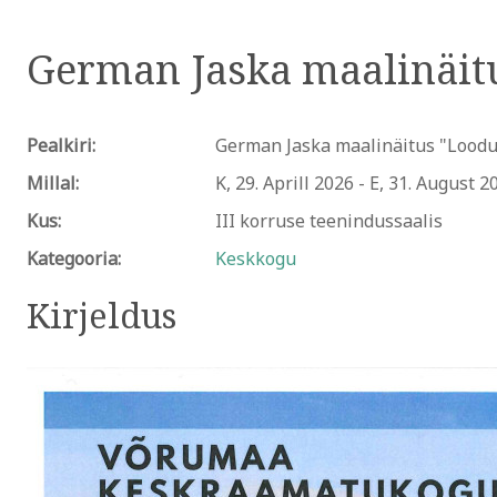
German Jaska maalinäit
Pealkiri:
German Jaska maalinäitus "Loodu
Millal:
K, 29. Aprill 2026
-
E, 31. August 2
Kus:
III korruse teenindussaalis
Kategooria:
Keskkogu
Kirjeldus