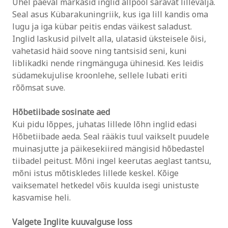
Ühel päeval märkasid inglid allpool säravat lillevälja.
Seal asus Kübarakuningriik, kus iga lill kandis oma
lugu ja iga kübar peitis endas väikest saladust.
Inglid laskusid pilvelt alla, ulatasid üksteisele õisi,
vahetasid häid soove ning tantsisid seni, kuni
liblikadki nende ringmänguga ühinesid. Kes leidis
südamekujulise kroonlehe, sellele lubati eriti
rõõmsat suve.
Hõbetiibade sosinate aed
Kui pidu lõppes, juhatas lillede lõhn inglid edasi
Hõbetiibade aeda. Seal rääkis tuul vaikselt puudele
muinasjutte ja päikesekiired mängisid hõbedastel
tiibadel peitust. Mõni ingel keerutas aeglast tantsu,
mõni istus mõtiskledes lillede keskel. Kõige
vaiksematel hetkedel võis kuulda isegi unistuste
kasvamise heli.
Valgete Inglite kuuvalguse loss