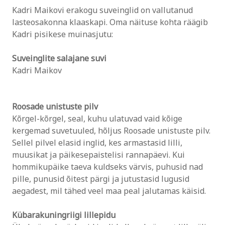
Kadri Maikovi erakogu suveinglid on vallutanud
lasteosakonna klaaskapi. Oma näituse kohta räägib
Kadri pisikese muinasjutu:
Suveinglite salajane suvi
Kadri Maikov
Roosade unistuste pilv
Kõrgel-kõrgel, seal, kuhu ulatuvad vaid kõige
kergemad suvetuuled, hõljus Roosade unistuste pilv.
Sellel pilvel elasid inglid, kes armastasid lilli,
muusikat ja päikesepaistelisi rannapäevi. Kui
hommikupäike taeva kuldseks värvis, puhusid nad
pille, punusid õitest pärgi ja jutustasid lugusid
aegadest, mil tähed veel maa peal jalutamas käisid.
Kübarakuningriigi lillepidu