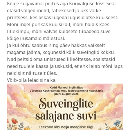
Kõige sügavamal peitus aga Kuuvalguse loss. Seal
elasid valged inglid, tähekesed ja üks väike
printsess, kes oskas lugeda lugusid otse kuu seest.
Mõni ingel puhkas kuu sirbil, mõni hoidis käes
lillekimpu, mõni valvas kuldsete tiibadega suve
kõige ilusamaid mälestusi.
Ja kui õhtu saabus ning päev hakkas vaikselt
magama jääma, kogunesid kõik suveinglid kokku.
Nad peitsid oma unistused lilleõitesse, sosistasid
need tuulele kaasa ja uskusid, et ehk leiab mõni laps
neid siit näituselt üles.
Võib-olla leiad sina ka.