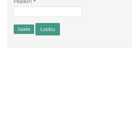
Pealkiri
*
Loobu
Saada