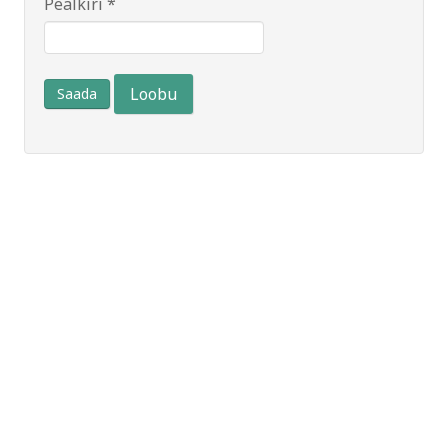
Pealkiri
*
Loobu
Saada