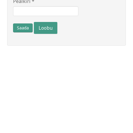
Pealkiri
*
Loobu
Saada