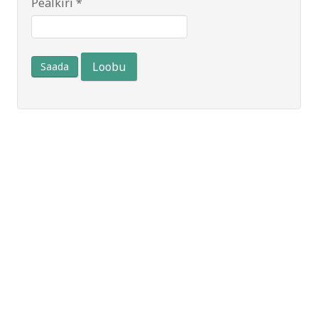
Pealkiri
*
Loobu
Saada