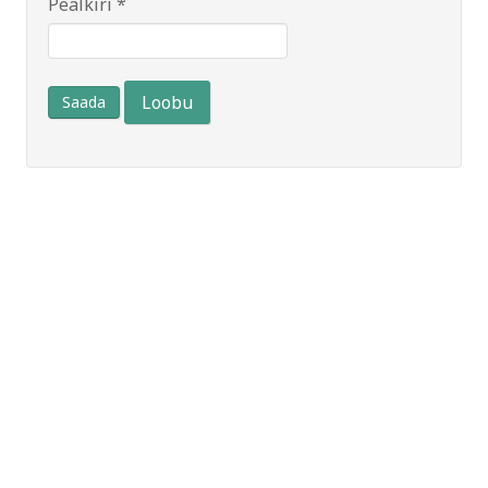
Pealkiri
*
Loobu
Saada