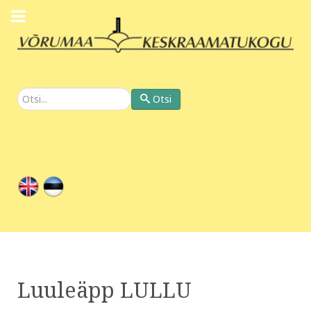
Otsi
Otsi
Luuleäpp LULLU