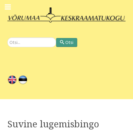
Otsi
Otsi
Suvine lugemisbingo