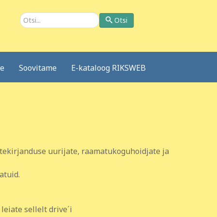
Otsi
Otsi
le
Soovitame
E-kataloog RIKSWEB
astekirjanduse uurijate, raamatukoguhoidjate ja
atuid.
eiate sellelt drive´i