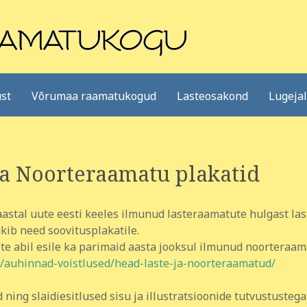
st
Võrumaa raamatukogud
Lasteosakond
Lugeja
a Noorteraamatu plakatid
al aastal uute eesti keeles ilmunud lasteraamatute hulgast l
ükib need soovitusplakatile.
ite abil esile ka parimaid aasta jooksul ilmunud noorteraam
us/auhinnad-voistlused/head-laste-ja-noorteraamatud/
ng slaidiesitlused sisu ja illustratsioonide tutvustustega l