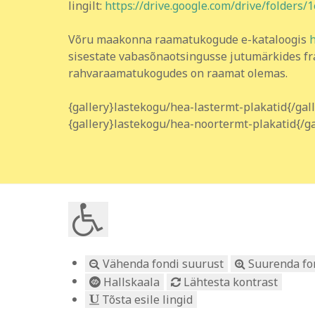
lingilt:
https://drive.google.com/drive/fold
Võru maakonna raamatukogude e-kataloogis
h
sisestate vabasõnaotsingusse jutumärkides fr
rahvaraamatukogudes on raamat olemas.
{gallery}lastekogu/hea-lastermt-plakatid{/gal
{gallery}lastekogu/hea-noortermt-plakatid{/ga
Vähenda fondi suurust
Suurenda fo
Hallskaala
Lähtesta kontrast
Tõsta esile lingid