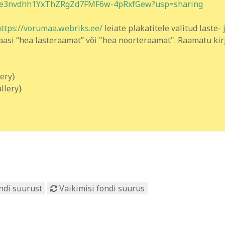
ers/1e3nvdhh1YxThZRgZd7FMF6w-4pRxfGew?usp=sharing
ttps://vorumaa.webriks.ee/
leiate plakatitele valitud laste-
aasi “hea lasteraamat” või "hea noorteraamat". Raamatu kir
lery}
llery}
ndi suurust
Vaikimisi fondi suurus