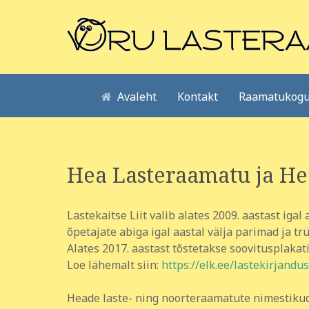
Avaleht
Kontakt
Raamatukogu
Hea Lasteraamatu ja He
Lastekaitse Liit valib alates 2009. aastast ig
õpetajate abiga igal aastal välja parimad ja tr
Alates 2017. aastast tõstetakse soovitusplakat
Loe lähemalt siin:
https://elk.ee/lastekirjand
Heade laste- ning noorteraamatute nimestikud ni