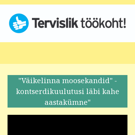
"Väikelinna moosekandid" -
kontserdikuulutusi läbi kahe
aastakümne"