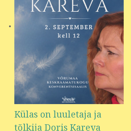
Külas on luuletaja ja
tõlkija Doris Kareva