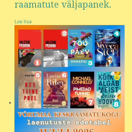
raamatute väljapanek.
Loe lisa