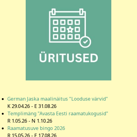
German Jaska maalinäitus "Looduse värvid"
K 29.04.26
-
E 31.08.26
Templimäng "Avasta Eesti raamatukogusid"
R 1.05.26
-
N 1.10.26
Raamatusuve bingo 2026
R 15.05.26
-
E 17.08.26