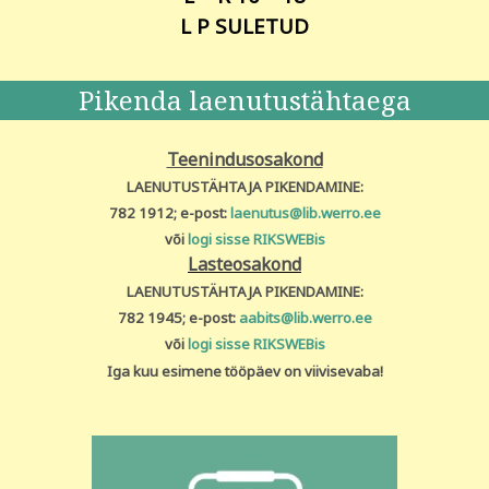
L P SULETUD
Pikenda laenutustähtaega
Teenindusosakond
LAENUTUSTÄHTAJA PIKENDAMINE:
782 1912; e-post:
laenutus@lib.werro.ee
või
logi sisse RIKSWEBis
Lasteosakond
LAENUTUSTÄHTAJA PIKENDAMINE:
782 1945; e-post:
aabits@lib.werro.ee
või
logi sisse RIKSWEBis
Iga kuu esimene tööpäev on viivisevaba!