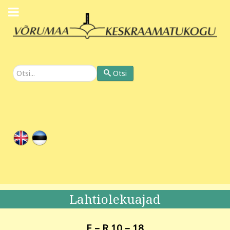
Otsi
Otsi
Lahtiolekuajad
E
– R 10 – 18