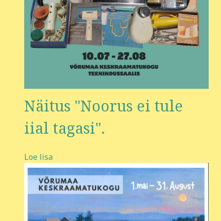
Näitus "Noorus ei tule
iial tagasi".
Loe lisa