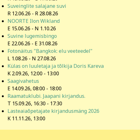
Suveinglite salajane suvi
R 12.06.26
-
R 28.08.26
NOORTE Ilon Wikland
E 15.06.26
-
N 1.10.26
Suvine lugemisbingo
E 22.06.26
-
E 31.08.26
Fotonäitus "Bangkok: elu veeteedel"
L 1.08.26
-
N 27.08.26
Külas on luuletaja ja tõlkija Doris Kareva
K 2.09.26
,
12:00
-
13:00
Saagivahetus
E 14.09.26
,
08:00
-
18:00
Raamatuklubi. Jaapani kirjandus.
T 15.09.26
,
16:30
-
17:30
Lasteaiaõpetajate kirjandusmäng 2026
K 11.11.26
,
13:00