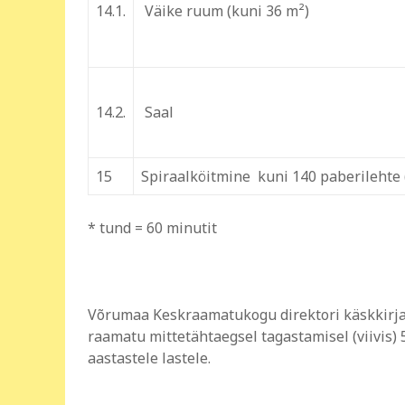
14.1.
Väike ruum (kuni 36 m²)
14.2.
Saal
15
Spiraalköitmine kuni 140 paberilehte 
* tund = 60 minutit
Võrumaa Keskraamatukogu direktori käskkirjaga
raamatu mittetähtaegsel tagastamisel (viivis) 5 
aastastele lastele.