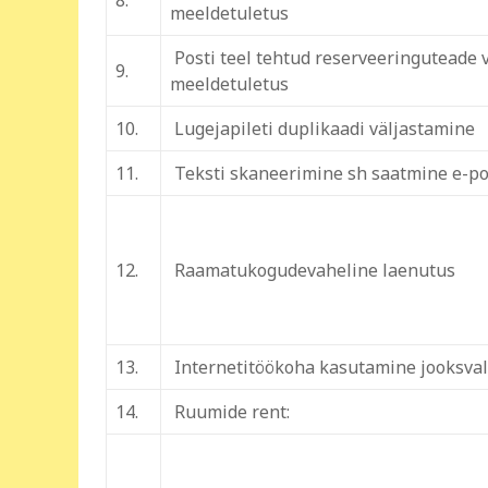
8.
meeldetuletus
Posti teel tehtud reserveeringuteade 
9.
meeldetuletus
10.
Lugejapileti duplikaadi väljastamine
11.
Teksti skaneerimine sh saatmine e-pos
12.
Raamatukogudevaheline laenutus
13.
Internetitöökoha kasutamine jooksval
14.
Ruumide rent: