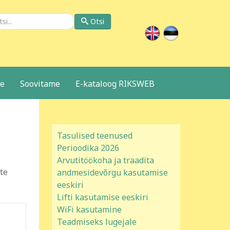
si
Otsi
le
Soovitame
E-kataloog RIKSWEB
Tasulised teenused
Perioodika 2026
Arvutitöökoha ja traadita
te
andmesidevõrgu kasutamise
eeskiri
Lifti kasutamise eeskiri
WiFi kasutamine
Teadmiseks lugejale