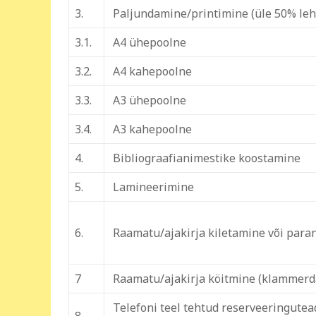
3.
Paljundamine/printimine (üle 50% lehek
3.1.
A4 ühepoolne
3.2.
A4 kahepoolne
3.3.
A3 ühepoolne
3.4.
A3 kahepoolne
4.
Bibliograafianimestike koostamine
5.
Lamineerimine
6.
Raamatu/ajakirja kiletamine või par
7
Raamatu/ajakirja köitmine (klammerda
Telefoni teel tehtud reserveeringutea