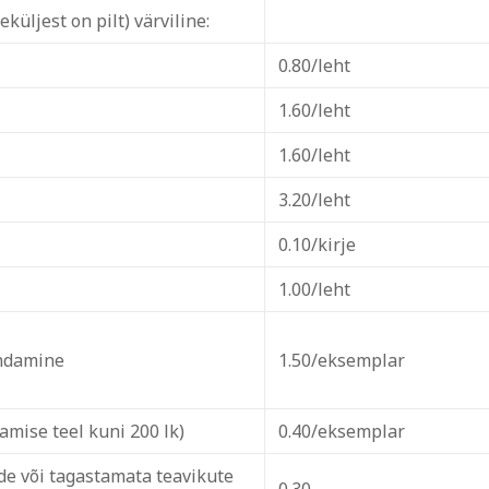
üljest on pilt) värviline:
0.80/leht
1.60/leht
1.60/leht
3.20/leht
0.10/kirje
1.00/leht
andamine
1.50/eksemplar
mise teel kuni 200 lk)
0.40/eksemplar
de või tagastamata teavikute