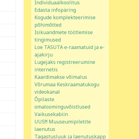
Individuaalkoolitus
Edasta infopäring
Kogude komplekteerimise
põhimõtted
Isikuandmete töötlemise
tingimused
Loe TASUTA e-raamatuid ja e-
ajakirju
Lugejaks registreerumine
internetis
Kaardimakse võimalus
Võrumaa Keskraamatukogu
videokanal
Õpilaste
omaloominguvõistlused
Vaikusekabiin
UUS!!! Muuseumipiletite
laenutus
Tagastusluuk ja laenutuskapp