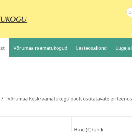
Ot
st
Võrumaa raamatukogud
Lasteosakond
Lugeja
 387 "Võrumaa Keskraamatukogu poolt osutatavate eriteenus
Hind (€)/ühik