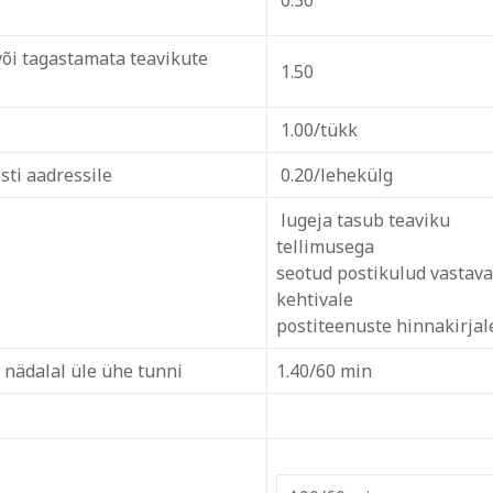
0.30
või tagastamata teavikute
1.50
1.00/tükk
ti aadressile
0.20/lehekülg
lugeja tasub teaviku
tellimusega
seotud postikulud vastava
kehtivale
postiteenuste hinnakirjal
 nädalal üle ühe tunni
1.40/60 min