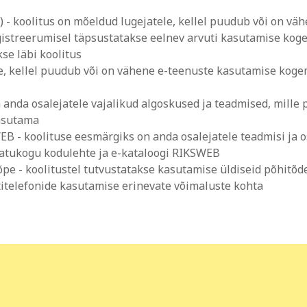
) - koolitus on mõeldud lugejatele, kellel puudub või on vä
gistreerumisel täpsustatakse eelnev arvuti kasutamise kog
kse läbi koolitus
le, kellel puudub või on vähene e-teenuste kasutamise kog
 anda osalejatele vajalikud algoskused ja teadmised, mille 
kasutama
B - koolituse eesmärgiks on anda osalejatele teadmisi ja o
matukogu kodulehte ja e-kataloogi RIKSWEB
õpe - koolitustel tutvustatakse kasutamise üldiseid põhitõde
titelefonide kasutamise erinevate võimaluste kohta