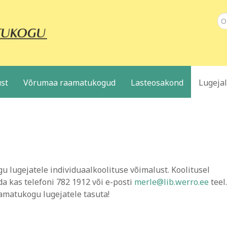
Ot
st
Võrumaa raamatukogud
Lasteosakond
Lugeja
ugejatele individuaalkoolituse võimalust. Koolitusel
 kas telefoni 782 1912 või e-posti
merle@lib.werro.ee
teel.
aamatukogu lugejatele tasuta!