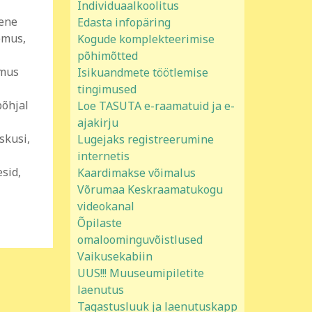
Individuaalkoolitus
hene
Edasta infopäring
emus,
Kogude komplekteerimise
põhimõtted
emus
Isikuandmete töötlemise
tingimused
põhjal
Loe TASUTA e-raamatuid ja e-
ajakirju
skusi,
Lugejaks registreerumine
internetis
sid,
Kaardimakse võimalus
Võrumaa Keskraamatukogu
videokanal
Õpilaste
omaloominguvõistlused
Vaikusekabiin
UUS!!! Muuseumipiletite
laenutus
Tagastusluuk ja laenutuskapp