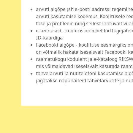
arvuti algõpe (sh e-posti aadressi tegemine
arvuti kasutamise kogemus. Koolitusele re
tase ja probleem ning sellest lähtuvalt viia
e-teenused - koolitus on mõeldud lugejate
ID-kaardiga
Facebooki algõpe - koolituse eesmärgiks on
on võimalik hakata iseseisvalt Facebooki 
raamatukogu koduleht ja e-kataloog RIKSWE
mis võimaldavad iseseisvalt kasutada raa
tahvelarvuti ja nutitelefoni kasutamise alg
jagatakse näpunäiteid tahvelarvutite ja nu