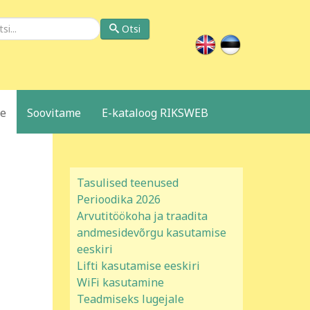
si
Otsi
le
Soovitame
E-kataloog RIKSWEB
Tasulised teenused
Perioodika 2026
Arvutitöökoha ja traadita
andmesidevõrgu kasutamise
eeskiri
Lifti kasutamise eeskiri
WiFi kasutamine
Teadmiseks lugejale