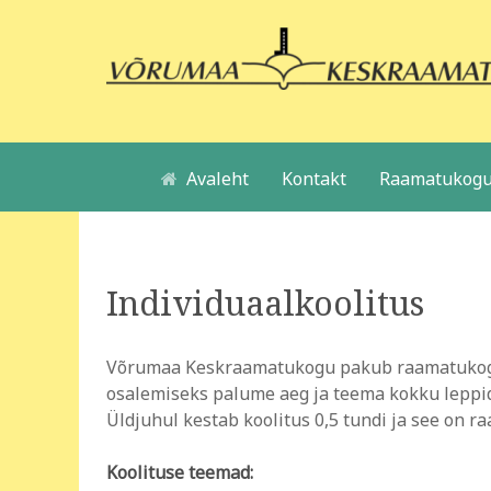
Avaleht
Kontakt
Raamatukogu
Individuaalkoolitus
Võrumaa Keskraamatukogu pakub raamatukogu l
osalemiseks palume aeg ja teema kokku leppida
Üldjuhul kestab koolitus 0,5 tundi ja see on r
Koolituse teemad: