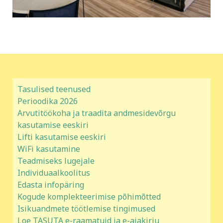
Tasulised teenused
Perioodika 2026
Arvutitöökoha ja traadita andmesidevõrgu
kasutamise eeskiri
Lifti kasutamise eeskiri
WiFi kasutamine
Teadmiseks lugejale
Individuaalkoolitus
Edasta infopäring
Kogude komplekteerimise põhimõtted
Isikuandmete töötlemise tingimused
Loe TASUTA e-raamatuid ja e-ajakirju