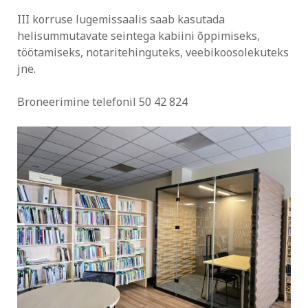
III korruse lugemissaalis saab kasutada
helisummutavate seintega kabiini õppimiseks,
töötamiseks, notaritehinguteks, veebikoosolekuteks
jne.
Broneerimine telefonil 50 42 824