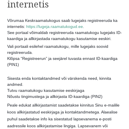
internetis
Võrumaa Keskraamatukogus saab lugejaks registreeruda ka
internetis:
https://lugeja.raamatukogud.ee
.
See portaal võimaldab registreeruda raamatukogu lugejaks ID-
kaardiga ja allkirjastada raamatukogu kasutamise eeskiri.
Vali portaali esilehel raamatukogu, mille lugejaks soovid
registreeruda.
Klõpsa “Registreerun” ja seejärel tuvasta ennast ID-kaardiga
(PIN1)
Sisesta enda kontaktandmed või värskenda need, kinnita
andmed.
Tutvu raamatukogu kasutamise eeskirjaga
Nõustu tingimustega ja allkirjasta ID-kaardiga (PIN2)
Peale edukat allkirjastamist saadetakse kinnitus Sinu e-mailile
koos allkirjastatud eeskirjaga ja kontaktandmetega. Alaealise
puhul saadetakse info ka sisestatud lapsevanema e-posti
aadressile koos allkirjastamise lingiga. Lapsevanem või