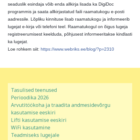
seaduslik esindaja võib enda allkirja lisada ka DigiDoc
programmis ja saata allkirjastatud faili raamatukogu e-posti
aadressile. Lõpliku kinnituse lisab raamatukogu ja informeerib
lugejat e-kirja või telefoni teel. Raamatukogul on õigus lugeja
registreerumisest keelduda, põhjusest informeeritakse kindlasti
ka lugejat.
Loe rohkem siit:
https://www.webriks.ee/blog/?p=2310
Tasulised teenused
Perioodika 2026
Arvutitöökoha ja traadita andmesidevõrgu
kasutamise eeskiri
Lifti kasutamise eeskiri
WiFi kasutamine
Teadmiseks lugejale