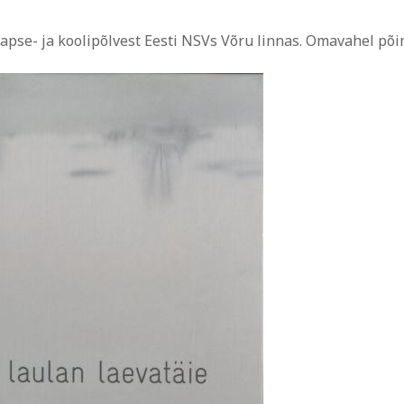
apse- ja koolipõlvest Eesti NSVs Võru linnas. Omavahel põim