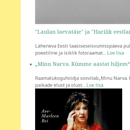
"Laulan laevatäie" ja "Harilik eestla
Läheneva Eesti taasiseseisvumisspäeva puhu
poeetiline ja isiklik fotoraamat
…
Loe lisa
„Minu Narva. Kümme aastat hiljem“
Raamatukoguhoidja soovitab„Minu Narva. Kü
paikade elust ja olust
…
Loe lisa