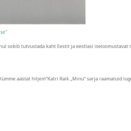
ne"
l sobib tutvustada kaht Eestit ja eestlasi iseloomustavat 
mme aastat hiljem“Katri Raik „Minu“ sarja raamatuid luge