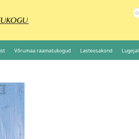
Ot
st
Võrumaa raamatukogud
Lasteosakond
Lugeja