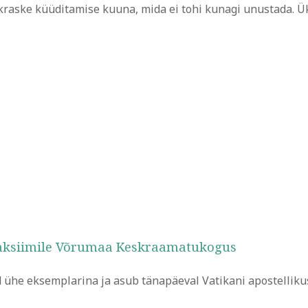
nkraske küüditamise kuuna, mida ei tohi kunagi unustada. Ü
faksiimile Võrumaa Keskraamatukogus
 ühe eksemplarina ja asub tänapäeval Vatikani apostellik