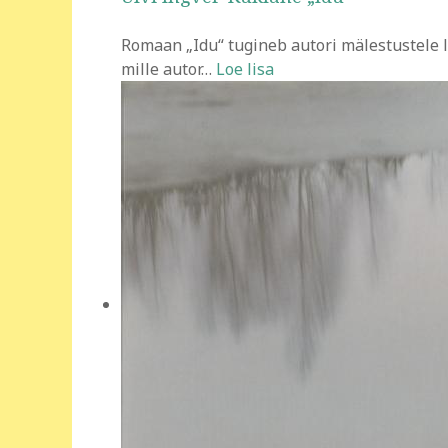
Romaan „Idu“ tugineb autori mälestustele l
mille autor
…
Loe lisa