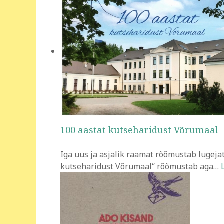
100 aastat kutseharidust Võrumaal
Iga uus ja asjalik raamat rõõmustab lugej
kutseharidust Võrumaal“ rõõmustab aga
…