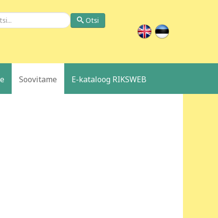
si
Otsi
le
Soovitame
E-kataloog RIKSWEB