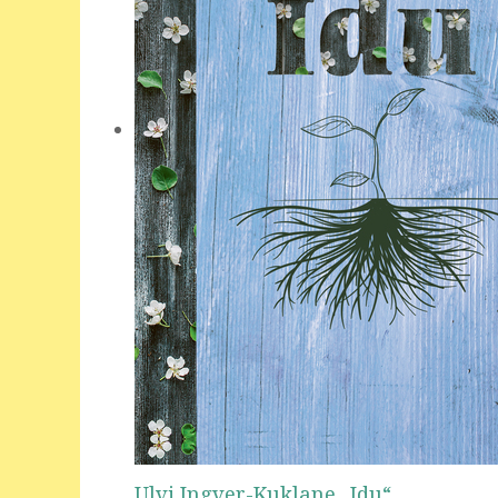
Ulvi Ingver-Kuklane „Idu“