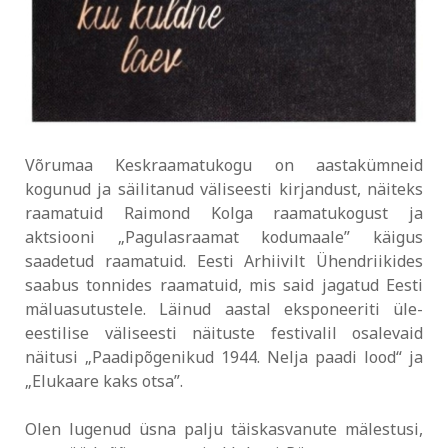
Võrumaa Keskraamatukogu on aastakümneid
kogunud ja säilitanud väliseesti kirjandust, näiteks
raamatuid Raimond Kolga raamatukogust ja
aktsiooni „Pagulasraamat kodumaale” käigus
saadetud raamatuid. Eesti Arhiivilt Ühendriikides
saabus tonnides raamatuid, mis said jagatud Eesti
mäluasutustele. Läinud aastal eksponeeriti üle-
eestilise väliseesti näituste festivalil osalevaid
näitusi „Paadipõgenikud 1944. Nelja paadi lood“ ja
„Elukaare kaks otsa”.
Olen lugenud üsna palju täiskasvanute mälestusi,