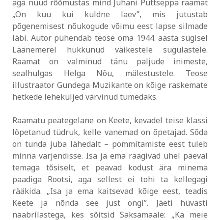
aga nüüd rõõmustas mind Juhani Püttseppa raamat
„On kuu kui kuldne laev”, mis jutustab
põgenemisest nõukogude võimu eest lapse silmade
läbi. Autor pühendab teose oma 1944. aasta sügisel
Läänemerel hukkunud väikestele sugulastele.
Raamat on valminud tänu paljude inimeste,
sealhulgas Helga Nõu, mälestustele. Teose
illustraator Gundega Muzikante on kõige raskemate
hetkede leheküljed värvinud tumedaks.
Raamatu peategelane on Keete, kevadel teise klassi
lõpetanud tüdruk, kelle vanemad on õpetajad. Sõda
on tunda juba lähedalt – pommitamiste eest tuleb
minna varjendisse. Isa ja ema räägivad ühel päeval
temaga tõsiselt, et peavad kodust ära minema
paadiga Rootsi, aga sellest ei tohi ta kellegagi
rääkida. „Isa ja ema kaitsevad kõige eest, teadis
Keete ja nõnda see just ongi”. Jäeti hüvasti
naabrilastega, kes sõitsid Saksamaale: „Ka meie