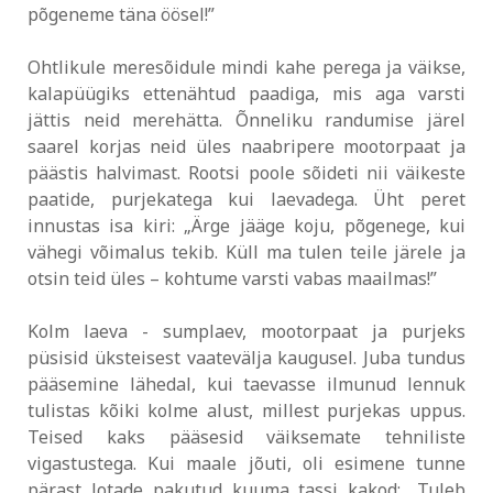
põgeneme täna öösel!”
Ohtlikule meresõidule mindi kahe perega ja väikse,
kalapüügiks ettenähtud paadiga, mis aga varsti
jättis neid merehätta. Õnneliku randumise järel
saarel korjas neid üles naabripere mootorpaat ja
päästis halvimast. Rootsi poole sõideti nii väikeste
paatide, purjekatega kui laevadega. Üht peret
innustas isa kiri: „Ärge jääge koju, põgenege, kui
vähegi võimalus tekib. Küll ma tulen teile järele ja
otsin teid üles – kohtume varsti vabas maailmas!”
Kolm laeva - sumplaev, mootorpaat ja purjeks
püsisid üksteisest vaatevälja kaugusel. Juba tundus
pääsemine lähedal, kui taevasse ilmunud lennuk
tulistas kõiki kolme alust, millest purjekas uppus.
Teised kaks pääsesid väiksemate tehniliste
vigastustega. Kui maale jõuti, oli esimene tunne
pärast lotade pakutud kuuma tassi kakod: „Tuleb