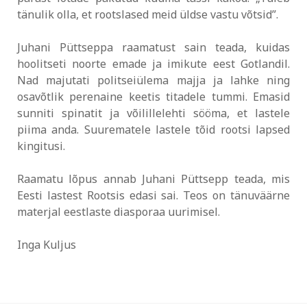
tänulik olla, et rootslased meid üldse vastu võtsid”.
Juhani Püttseppa raamatust sain teada, kuidas
hoolitseti noorte emade ja imikute eest Gotlandil.
Nad majutati politseiülema majja ja lahke ning
osavõtlik perenaine keetis titadele tummi. Emasid
sunniti spinatit ja võilillelehti sööma, et lastele
piima anda. Suurematele lastele tõid rootsi lapsed
kingitusi.
Raamatu lõpus annab Juhani Püttsepp teada, mis
Eesti lastest Rootsis edasi sai. Teos on tänuväärne
materjal eestlaste diasporaa uurimisel.
Inga Kuljus