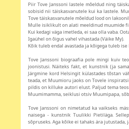
Piir Tove Janssoni lastele mõeldud ning täi
sobisid nii täiskasvanutele kui ka lastele. M
Tove täiskasvanutele mõeldud lood on lakoonil
Mulle isiklikult on alati meeldinud muumide fi
Kui kedagi väga imetleda, ei saa olla vaba. O
Igaühel on õigus vahel vihastada (Väike My).
Kõik tuleb endal avastada ja kõigega tuleb ise
Tove Janssoni biograafia pole mingi kuiv teo
joonistusi. Näiteks fakt, et kunstnik (ja sa
Järgmine kord Helsingit külastades tõstan v
teada, et Muumioru jaoks on Tovele inspirats
pildis on killuke autori elust. Paljud tema te
Muumimamma, seiklusi otsiv Muumipapa, sõber
Tove Janssoni on nimetatud ka vaikseks mässa
naisega - kunstnik Tuulikki Pietiläga. Sell
sõpruseks. Aga kõike ei tahaks ära jutustada, 