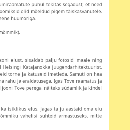
umiraamatute puhul tekitas segadust, et need
 koomiksid olid mõeldud pigem täiskasvanutele.
peene huumoriga.
kmõmmik).
oni elust, sisaldab palju fotosid, maale ning
d Helsingi Katajanokka juugendarhitektuurist.
id torne ja katuseid imetleda. Samuti on hea
a rahu ja eraldatusega. Igas Tove raamatus ja
d jooni Tove perega, näiteks südamlik ja kindel
a isiklikus elus. Jagas ta ju aastaid oma elu
kmõmmiku vahelisi suhteid armastuseks, mitte