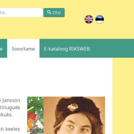
si
Otsi
le
Soovitame
E-kataloog RIKSWEB
e Jansson
llilugude
ikuks.
ti keeles