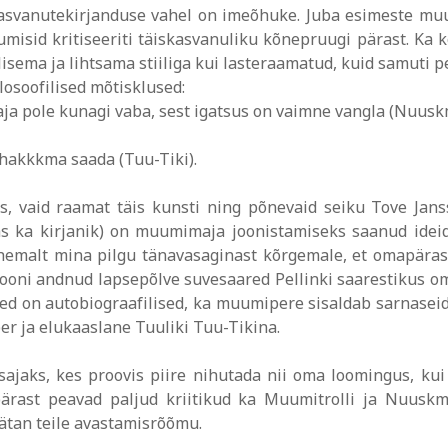
skasvanutekirjanduse vahel on imeõhuke. Juba esimeste mu
uumisid kritiseeriti täiskasvanuliku kõnepruugi pärast. Ka
isema ja lihtsama stiiliga kui lasteraamatud, kuid samuti 
losoofilised mõtisklused:
otaja pole kunagi vaba, sest igatsus on vaimne vangla (Nuus
 hakkkma saada (Tuu-Tiki).
s, vaid raamat täis kunsti ning põnevaid seiku Tove Janss
mas ka kirjanik) on muumimaja joonistamiseks saanud idei
ähemalt mina pilgu tänavasaginast kõrgemale, et omapärase
iooni andnud lapsepõlve suvesaared Pellinki saarestikus om
osed on autobiograafilised, ka muumipere sisaldab sarnasei
 ja elukaaslane Tuuliki Tuu-Tikina.
jaks, kes proovis piire nihutada nii oma loomingus, kui k
epärast peavad paljud kriitikud ka Muumitrolli ja Nuus
jätan teile avastamisrõõmu.