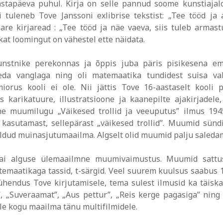
astapäeva puhul. Kirja on selle pannud soome kunstiajal
 tuleneb Tove Janssoni exlibrise tekstist: „Tee tööd ja 
e kirjaread : „Tee tööd ja näe vaeva, siis tuleb armast
ukat loomingut on vähestel ette näidata.
unstnike perekonnas ja õppis juba päris pisikesena em
seda vanglaga ning oli matemaatika tundidest suisa vab
rus kooli ei ole. Nii jättis Tove 16-aastaselt kooli p
 karikatuure, illustratsioone ja kaanepilte ajakirjadele
ene muumilugu „Väikesed trollid ja veeuputus” ilmus 1945
 kasutamast, sellepärast „väikesed trollid”. Muumid sünd
eldud muinasjutumaailma. Algselt olid muumid palju saled
i alguse ülemaailmne muumivaimustus. Muumid sattusid
maatikaga tassid, t-särgid. Veel suurem kuulsus saabus 19
endus Tove kirjutamisele, tema sulest ilmusid ka täisk
r”, „Suveraamat”, „Aus pettur”, „Reis kerge pagasiga” nin
e kogu maailma tänu multifilmidele.