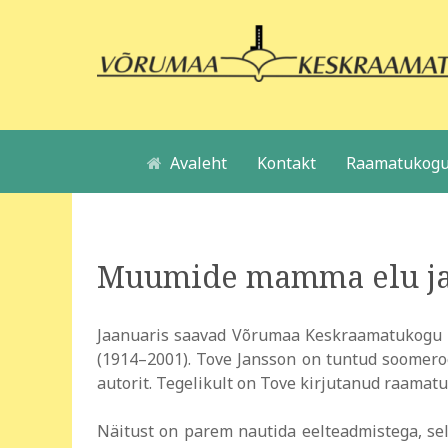
Avaleht
Kontakt
Raamatukogu
Muumide mamma elu ja
Jaanuaris saavad Võrumaa Keskraamatukogu kü
(1914–2001). Tove Jansson on tuntud soomeroo
autorit. Tegelikult on Tove kirjutanud raamatu
Näitust on parem nautida eelteadmistega, sel