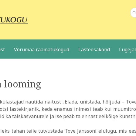
Ot
st
Võrumaa raamatukogud
Lasteosakond
Lugeja
 looming
lastajad nautida näitust „Elada, unistada, hõljuda – Tov
tsi lastekirjanik, keda enamus inimesi teab kui muumitro
id ka täiskasvanutele ja ise peab ta ennast eelkõige kunstn
leks tahan teile tutvustada Tove Janssoni elulugu, mis ees