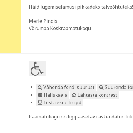
Häid lugemiselamusi pikkadeks talveõhtuteks!
Merle Pindis
Võrumaa Keskraamatukogu
Vähenda fondi suurust
Suurenda fo
Hallskaala
Lähtesta kontrast
Tõsta esile lingid
Raamatukogu on ligipääsetav raskendatud liikum