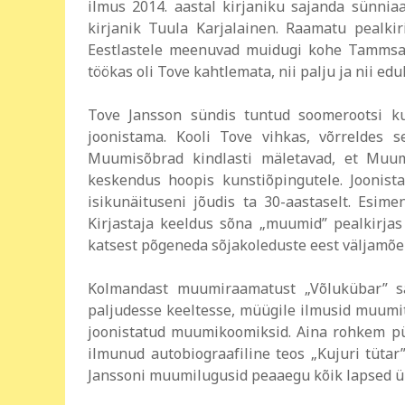
ilmus 2014. aastal kirjaniku sajanda sünnia
kirjanik Tuula Karjalainen. Raamatu pealkiri
Eestlastele meenuvad muidugi kohe Tammsaar
töökas oli Tove kahtlemata, nii palju ja nii ed
Tove Jansson sündis tuntud soomerootsi k
joonistama. Kooli Tove vihkas, võrreldes 
Muumisõbrad kindlasti mäletavad, et Muumio
keskendus hoopis kunstiõpingutele. Joonistas
isikunäituseni jõudis ta 30-aastaselt. Esim
Kirjastaja keeldus sõna „muumid” pealkirjas
katsest põgeneda sõjakoleduste eest väljamõ
Kolmandast muumiraamatust „Võlukübar” sa
paljudesse keeltesse, müügile ilmusid muumite
joonistatud muumikoomiksid. Aina rohkem püh
ilmunud autobiograafiline teos „Kujuri tüta
Janssoni muumilugusid peaaegu kõik lapsed ül