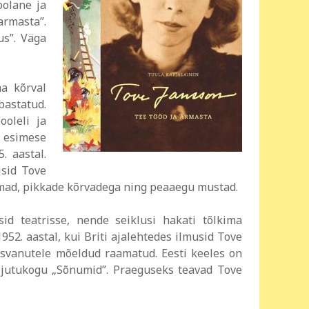
oolane ja
armasta”.
us”. Väga
a kõrval
astatud.
ooleli ja
, esimese
. aastal.
isid Tove
amad, pikkade kõrvadega ning peaaegu mustad.
 teatrisse, nende seiklusi hakati tõlkima
52. aastal, kui Briti ajalehtedes ilmusid Tove
asvanutele mõeldud raamatud. Eesti keeles on
g jutukogu „Sõnumid”. Praeguseks teavad Tove