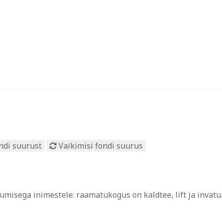
ndi suurust
Vaikimisi fondi suurus
isega inimestele: raamatukogus on kaldtee, lift ja invatual