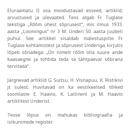
Eluraamatu II osa moodustavad esseed, artiklid,
arvustused ja ülevaated. Teos algab Fr. Tuglase
tekstiga „Rõõm ühest sõprusest“, mis ilmus 1933.
aasta „Loomingus“ nr 3 M. Underi 50. aasta juubeli
puhul. See artikkel sisaldab mälestuspilte Fr.
Tuglase kohtamistest ja sõprusest Underiga; kirjutis
lõpeb sõnadega: „On nimelt rõõm olla suure ande
kaasaegne ja tohtida teda ta tähtpäeval sõbrana
tervitada“.
Järgnevad artiklid G. Suitsu, H. Visnapuu, K. Ristikivi
jt sulest. Huvitavad on ka eestikeelsed tõlked
soomlaste E. Haavio, K. Laitineni ja M. Haavio
artiklitest Underist.
Teose lõpus on mahukas bibliograafia ja
isikunimede register.