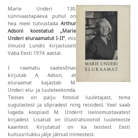
Marie Underi 130.
sünniaastapäeva puhul on
hea meel tutvustada
Arthur
Adsoni koostatud „Marie
Underi eluraamatut I-II“
, mis
ilmusid Lundis kirjastuselt
Vaba Eesti 1974. aastal.
I raamatu saatesõnas
kirjutab A. Adson, et
eluraamat kajastab M.
Underi elu- ja luuleteekonda.
Teoses on palju fotosid luuletajast, tema
sugulastest ja sõpradest ning reisidest. Veel saab
lugeda koopiaid M. Underit iseloomustavatest
kirjadest. Lisatud on illustratsioonid luuleteoste
kaantest. Kirjutatud on ka teistest Eesti
kultuurilukku jälje jätnud inimestest.