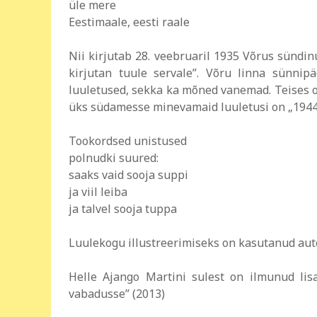
üle mere
Eestimaale, eesti raale
Nii kirjutab 28. veebruaril 1935 Võrus sündi
kirjutan tuule servale”. Võru linna sünni
luuletused, sekka ka mõned vanemad. Teises o
üks südamesse minevamaid luuletusi on „1944
Tookordsed unistused
polnudki suured:
saaks vaid sooja suppi
ja viil leiba
ja talvel sooja tuppa
Luulekogu illustreerimiseks on kasutanud aut
Helle Ajango Martini sulest on ilmunud li
vabadusse” (2013)