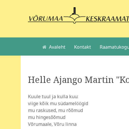
Avaleht
Kontakt
Raamatukogu
Helle Ajango Martin "K
Kuule tuul ja kulla kuu:
viige kõik mu südamelöögid
mu raskused, mu rõõmud
mu hingesõõmud
Võrumaale, Võru linna