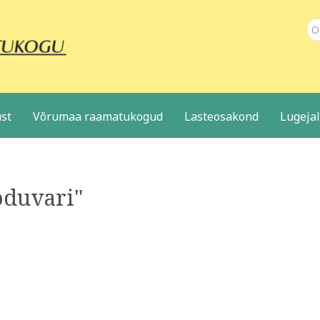
Ot
st
Võrumaa raamatukogud
Lasteosakond
Lugeja
oduvari"