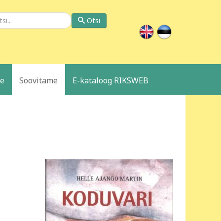
si
Otsi
le
Soovitame
E-kataloog RIKSWEB