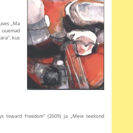
tuses „Ma
t uuemad
ara”, kus
ys toward freedom” (2009) ja „Meie teekond