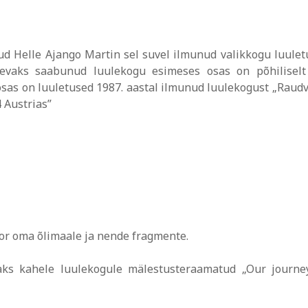
nud Helle Ajango Martin sel suvel ilmunud valikkogu luule
päevaks saabunud luulekogu esimeses osas on põhilisel
sas on luuletused 1987. aastal ilmunud luulekogust „Raudv
 Austrias”
or oma õlimaale ja nende fragmente.
saks kahele luulekogule mälestusteraamatud „Our journe