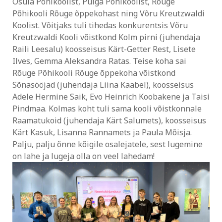
Osula Põhikoolist, Puiga Põhikoolist, Rõuge
Põhikooli Rõuge õppekohast ning Võru Kreutzwaldi
Koolist. Võitjaks tuli tihedas konkurentsis Võru
Kreutzwaldi Kooli võistkond Kolm pirni (juhendaja
Raili Leesalu) koosseisus Kärt-Getter Rest, Lisete
Ilves, Gemma Aleksandra Ratas. Teise koha sai
Rõuge Põhikooli Rõuge õppekoha võistkond
Sõnasööjad (juhendaja Liina Kaabel), koosseisus
Adele Hermine Saik, Evo Heinrich Koobakene ja Taisi
Pindmaa. Kolmas koht tuli sama kooli võistkonnale
Raamatukoid (juhendaja Kärt Salumets), koosseisus
Kärt Kasuk, Lisanna Rannamets ja Paula Mõisja.
Palju, palju õnne kõigile osalejatele, sest lugemine
on lahe ja lugeja olla on veel lahedam!