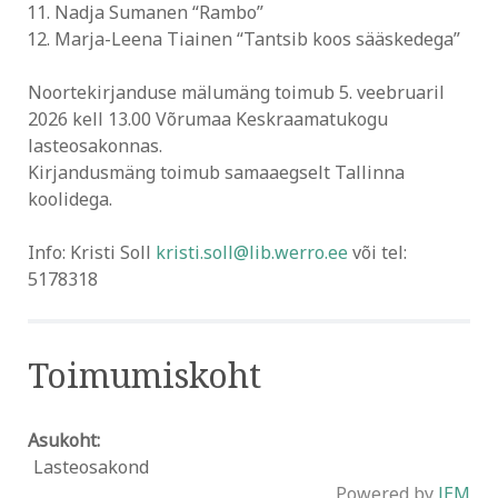
Nadja Sumanen “Rambo”
Marja-Leena Tiainen “Tantsib koos sääskedega”
Noortekirjanduse mälumäng toimub 5. veebruaril
2026 kell 13.00 Võrumaa Keskraamatukogu
lasteosakonnas.
Kirjandusmäng toimub samaaegselt Tallinna
koolidega.
Info: Kristi Soll
kristi.soll@lib.werro.ee
või tel:
5178318
Toimumiskoht
Asukoht:
Lasteosakond
Powered by
JEM