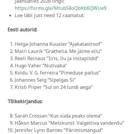
jaanuariks 2026 lingil:
https://forms.gle/Mtub58oQbKb6QWUe9
Loe läbi just need 12 raamatut:
Eesti autorid:
Helga-Johanna Kuusler “Ajakatastroof”
Mairi Laurik “Grathelia. Me jäime ellu”
Reeli Reinaus “Iiris, ilu ja instapildid”
Hugo Vaher “Nutivaba”
Koidu. V. G. Ferreira “Pimeduse paitus”
Johannes Selg “Sipelgas Si”
Kristi Piiper “Sul on 24 tundi aega”
Tõlkekirjandus:
Sarah Crossan “Kus süda peaks olema”
Håkon Marcus “Metskunst. Valgetiiva vandenõu”
Jennifer Lynn Barnes “Pärimismängud”