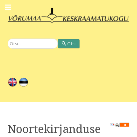
Otsi
Otsi
Noortekirjanduse