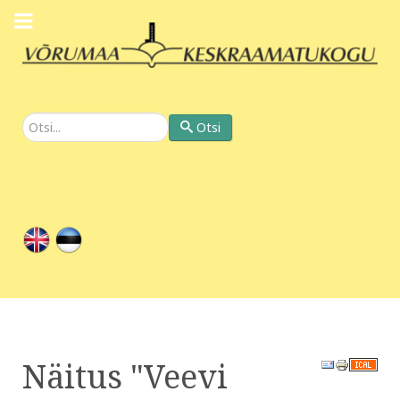
Otsi
Otsi
Näitus "Veevi