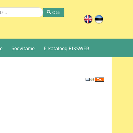
si
Otsi
le
Soovitame
E-kataloog RIKSWEB