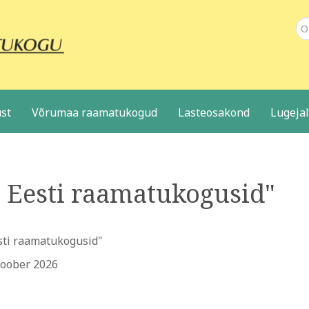
Ot
st
Võrumaa raamatukogud
Lasteosakond
Lugeja
 Eesti raamatukogusid"
sti raamatukogusid"
toober 2026