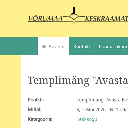
Avaleht
Kontakt
Raamatukogu
Templimäng "Avasta
Pealkiri:
Templimäng "Avasta Ee
Millal:
R, 1. Mai 2026
-
N, 1. Ok
Kategooria:
Keskkogu