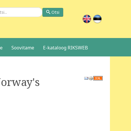
si
Otsi
le
Soovitame
E-kataloog RIKSWEB
Norway's