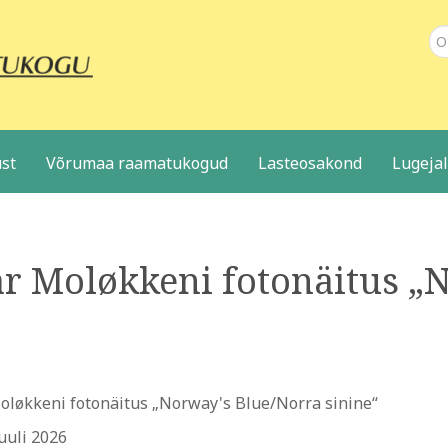
Ot
st
Võrumaa raamatukogud
Lasteosakond
Lugeja
ar Moløkkeni fotonäitus „
Moløkkeni fotonäitus „Norway's Blue/Norra sinine“
Juuli 2026