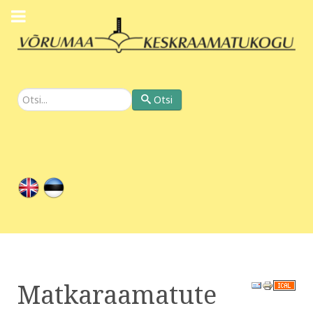
Otsi
Otsi
Matkaraamatute