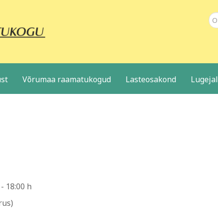
Ot
st
Võrumaa raamatukogud
Lasteosakond
Lugeja
-
18:00 h
rus)