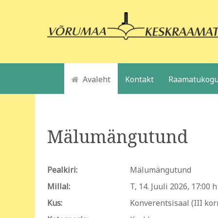
Avaleht
Kontakt
Raamatukogu
Mälumängutund
Pealkiri:
Mälumängutund
Millal:
T, 14. Juuli 2026
,
17:00 h
Kus:
Konverentsisaal (III kor