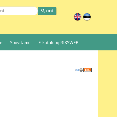
si
Otsi
le
Soovitame
E-kataloog RIKSWEB