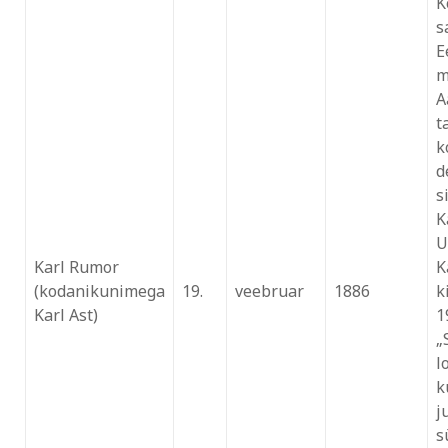
K
s
E
m
A
t
k
d
s
K
U
Karl Rumor
K
(kodanikunimega
19.
veebruar
1886
k
Karl Ast)
1
„
l
k
j
s