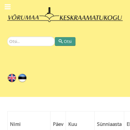
Otsi
Otsi
Nimi
Päev
Kuu
Sünniaasta
E