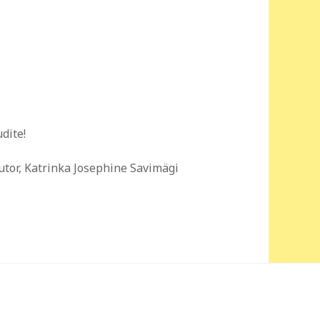
dite!
utor, Katrinka Josephine Savimägi