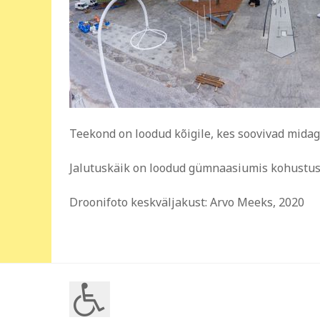
Teekond on loodud kõigile, kes soovivad midag
Jalutuskäik on loodud gümnaasiumis kohustusli
Droonifoto keskväljakust: Arvo Meeks, 2020