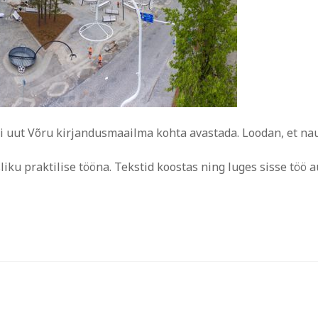
i uut Võru kirjandusmaailma kohta avastada. Loodan, et nau
ku praktilise tööna. Tekstid koostas ning luges sisse töö a