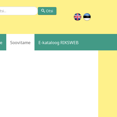
si
Otsi
le
Soovitame
E-kataloog RIKSWEB