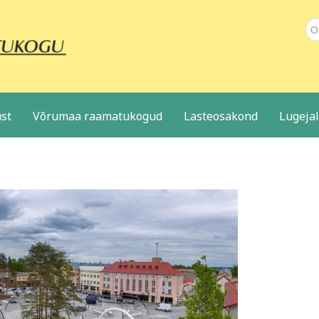
Ot
st
Võrumaa raamatukogud
Lasteosakond
Lugeja