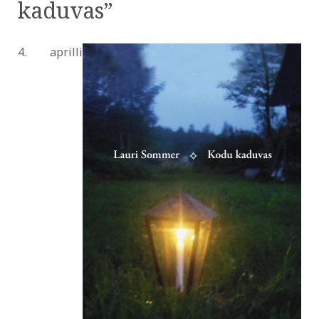
kaduvas”
4. aprilli