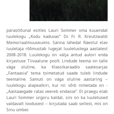
pärastlõunal esitles Lauri Sommer oma kuuendat
luulekogu „Kodu kaduvas” Dr. Fr. R. Kreutzwaldi
Memoriaalmuuseumis. Sänna lähedal Räestul elav
luuletaja rõõmustab lugejat luuletustega aastatest
2008-2018. Luulekogu on välja antud autori enda
kirjastuse Tiivaalune poolt. Lindude teema on talle
väga oluline, ka Klassikaraadio saatesarjas
„Fantaasia” tema toimetatud saade tuleb lindude
teemaline. Samuti on väga oluline aastaring –
luulekogu alapealkiri, kui nii võib nimetada on -
„Aastaaegade ratas veereb endasse”. Et praegu elab
Lauri Sommer ürgoru kaldal, siis on ka luuletused
valdavalt loodusest – kirjutada saab sellest, mis on
Sinu ümber.