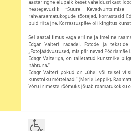
aastaringne elupaik keset vaheldusrikast loodu
heategevuslik “Suure Kevadvuntsimise
rahvaraamatukogude töötajad, korrastasid Edg
puid riita jne. Korrastuspäev oli kingitus kuns
Sel aastal ilmus väga eriline ja imeline raa
Edgar Valteri radadel. Fotode ja tekstide
„Fotojäädvustused, mis pärinevad Pöörismäe l
Edagr Valteriga, on talletatud kunstnike pilg
nähtuna.”
Edagr Valteri pokud on „ühel või teisel vii
kunstniku mõttelaadi” (Merle Leppik). Raamat
Võru inimeste rõõmuks jõuab raamatukokku ok