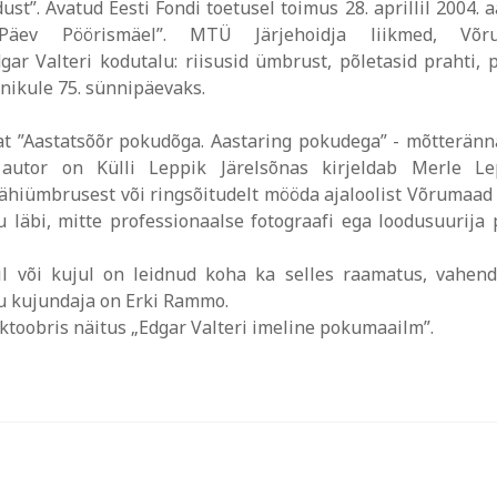
st”. Avatud Eesti Fondi toetusel toimus 28. aprillil 2004. a
 Päev Pöörismäel”. MTÜ Järjehoidja liikmed, Võr
ar Valteri kodutalu: riisusid ümbrust, põletasid prahti, 
tnikule 75. sünnipäevaks.
mat ”Aastatsõõr pokudõga. Aastaring pokudega” - mõtterän
 autor on Külli Leppik Järelsõnas kirjeldab Merle Le
ähiümbrusest või ringsõitudelt mööda ajaloolist Võrumaad
u läbi, mitte professionaalse fotograafi ega loodusuurija 
sil või kujul on leidnud koha ka selles raamatus, vahen
u kujundaja on Erki Rammo.
toobris näitus „Edgar Valteri imeline pokumaailm”.