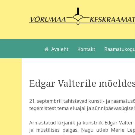
Avaleht
Kontakt
Raamatukogu
Edgar Valterile mõelde
21. septembril tähistavad kunsti- ja raamatus
tegemistest tema eluajal ja sünnipäevasügisel
Armastatud kirjanik ja kunstnik Edgar Valter
ja müstilises paigas. Nagu ütleb Merle Lep