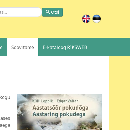
si
Otsi
le
Soovitame
E-kataloog RIKSWEB
ukogu
bases
 aega