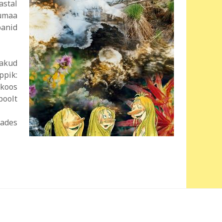
astal
umaa
panid
nakud
ppik:
 koos
poolt
dades