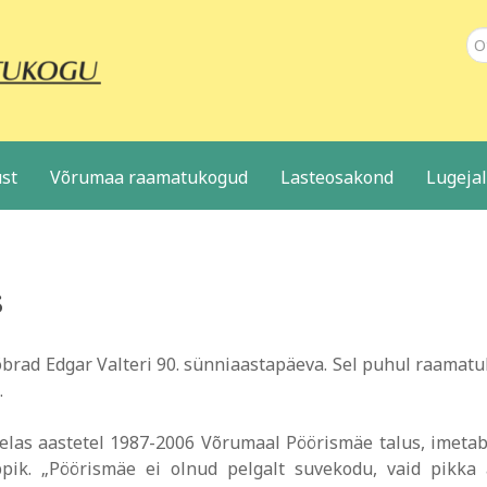
Ot
st
Võrumaa raamatukogud
Lasteosakond
Lugeja
s
õbrad Edgar Valteri 90. sünniaastapäeva. Sel puhul raamat
.
 elas aastetel 1987-2006 Võrumaal Pöörismäe talus, imeta
pik. „Pöörismäe ei olnud pelgalt suvekodu, vaid pikka