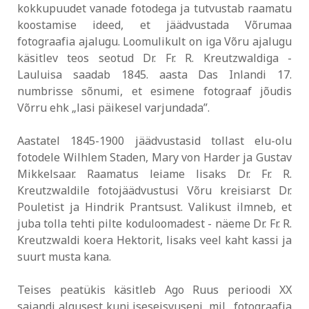
kokkupuudet vanade fotodega ja tutvustab raamatu
koostamise ideed, et jäädvustada Võrumaa
fotograafia ajalugu. Loomulikult on iga Võru ajalugu
käsitlev teos seotud Dr. Fr. R. Kreutzwaldiga -
Lauluisa saadab 1845. aasta Das Inlandi 17.
numbrisse sõnumi, et esimene fotograaf jõudis
Võrru ehk „lasi päikesel varjundada”.
Aastatel 1845-1900 jäädvustasid tollast elu-olu
fotodele Wilhlem Staden, Mary von Harder ja Gustav
Mikkelsaar. Raamatus leiame lisaks Dr. Fr. R.
Kreutzwaldile fotojäädvustusi Võru kreisiarst Dr.
Pouletist ja Hindrik Prantsust. Valikust ilmneb, et
juba tolla tehti pilte koduloomadest - näeme Dr. Fr. R.
Kreutzwaldi koera Hektorit, lisaks veel kaht kassi ja
suurt musta kana.
Teises peatükis käsitleb Ago Ruus perioodi XX
sajandi algusest kuni iseseisvuseni, mil „fotograafia