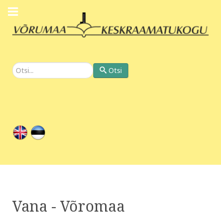
Otsi
Otsi
Vana - Võromaa