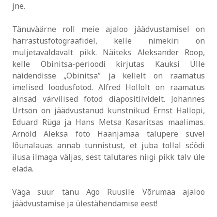
jne.
Tänuväärne roll meie ajaloo jäädvustamisel on
harrastusfotograafidel, kelle nimekiri on
muljetavaldavalt pikk. Näiteks Aleksander Roop,
kelle Obinitsa-perioodi kirjutas Kauksi Ülle
näidendisse „Obinitsa” ja kellelt on raamatus
imelised loodusfotod. Alfred Hollolt on raamatus
ainsad värvilised fotod diapositiividelt. Johannes
Urtson on jäädvustanud kunstnikud Ernst Hallopi,
Eduard Rüga ja Hans Metsa Kasaritsas maalimas.
Arnold Aleksa foto Haanjamaa talupere suvel
lõunalauas annab tunnistust, et juba tollal söödi
ilusa ilmaga väljas, sest talutares niigi pikk talv üle
elada.
Väga suur tänu Ago Ruusile Võrumaa ajaloo
jäädvustamise ja ülestähendamise eest!