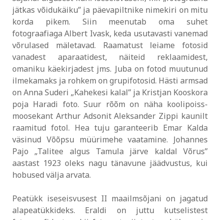
jätkas võidukäiku” ja päevapiltnike nimekiri on mitu
korda pikem. Siin meenutab oma suhet
fotograafiaga Albert Ivask, keda usutavasti vanemad
võrulased mäletavad. Raamatust leiame fotosid
vanadest aparaatidest, näiteid reklaamidest,
omaniku käekirjadest jms. Juba on fotod muutunud
ilmekamaks ja rohkem on grupifotosid. Hästi armsad
on Anna Suderi „Kahekesi kalal” ja Kristjan Kooskora
poja Haradi foto. Suur rõõm on näha koolipoiss-
moosekant Arthur Adsonit Aleksander Zippi kaunilt
raamitud fotol. Hea tuju garanteerib Emar Kalda
väsinud Võõpsu müürimehe vaatamine. Johannes
Pajo „Talitee algus Tamula järve kaldal Võrus”
aastast 1923 oleks nagu tänavune jäädvustus, kui
hobused välja arvata.
Peatükk iseseisvusest II maailmsõjani on jagatud
alapeatükkideks. Eraldi on juttu kutselistest