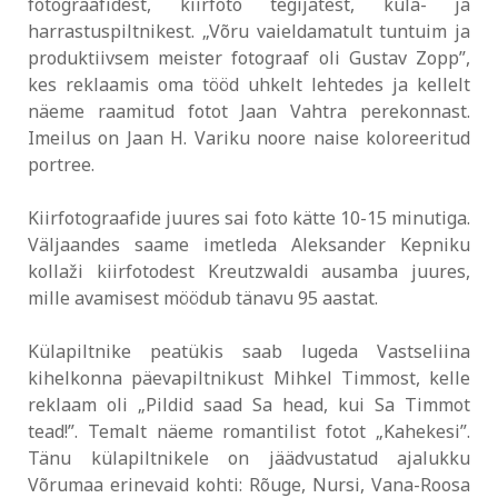
fotograafidest, kiirfoto tegijatest, küla- ja
harrastuspiltnikest. „Võru vaieldamatult tuntuim ja
produktiivsem meister fotograaf oli Gustav Zopp”,
kes reklaamis oma tööd uhkelt lehtedes ja kellelt
näeme raamitud fotot Jaan Vahtra perekonnast.
Imeilus on Jaan H. Variku noore naise koloreeritud
portree.
Kiirfotograafide juures sai foto kätte 10-15 minutiga.
Väljaandes saame imetleda Aleksander Kepniku
kollaži kiirfotodest Kreutzwaldi ausamba juures,
mille avamisest möödub tänavu 95 aastat.
Külapiltnike peatükis saab lugeda Vastseliina
kihelkonna päevapiltnikust Mihkel Timmost, kelle
reklaam oli „Pildid saad Sa head, kui Sa Timmot
tead!”. Temalt näeme romantilist fotot „Kahekesi”.
Tänu külapiltnikele on jäädvustatud ajalukku
Võrumaa erinevaid kohti: Rõuge, Nursi, Vana-Roosa