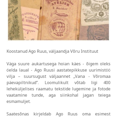
Koostanud Ago Ruus, väljaandja Võru Instituut
Väga suure aukartusega hoian käes - õigem oleks
öelda laual - Ago Ruusi aastatepikkuse uurimistöö
vilja – suursugust väljaannet „Vana - Võromaa
päevapiltnikud”. Loomulikult võtab ligi 400
leheküljelises raamatu tekstide lugemine ja fotode
vaatamine tunde, aga siinkohal jagan teiega
esmamuljet.
Saatesõnas kirjeldab Ago Ruus oma esimest