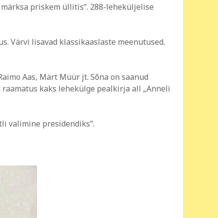
s märksa priskem üllitis”. 288-leheküljelise
s. Värvi lisavad klassikaaslaste meenutused.
s Raimo Aas, Märt Müür jt. Sõna on saanud
 raamatus kaks lehekülge pealkirja all „Anneli
li valimine presidendiks”.