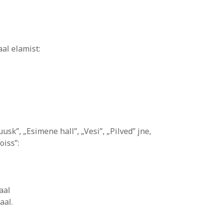
al elamist:
sk”, „Esimene hall”, „Vesi”, „Pilved” jne,
oiss”:
aal
aal.