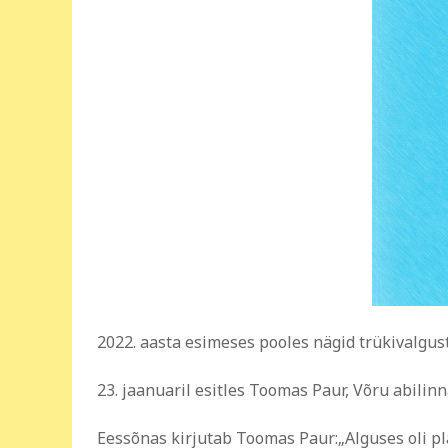
2022. aasta esimeses pooles nägid trükivalgu
23. jaanuaril esitles Toomas Paur, Võru abili
Eessõnas kirjutab Toomas Paur:„Alguses oli p