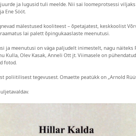
 juurde ja lugusid tuli meelde. Nii sai loomeprotsessi viljak
ja Ene Sööt.
evad mälestused kooliteest – õpetajatest, keskkoolist Võru
raamatus lai palett õpingukaaslaste meenutusi.
usi ja meenutusi on väga paljudelt inimestelt, nagu näitek
Kulla, Olev Kasak, Anneli Ott jt. Viimasele on pühendatud
d fotod.
 poliitilisest tegevusest. Omaette peatükk on „Arnold Rüüt
uljetavaldav.