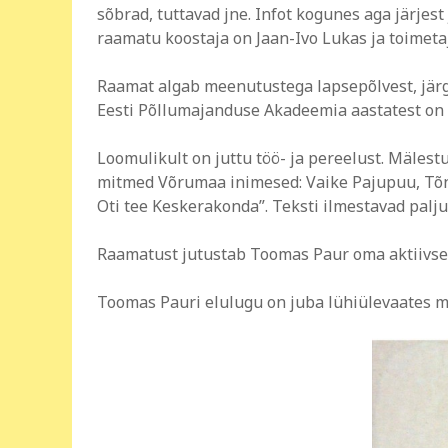
sõbrad, tuttavad jne. Infot kogunes aga järjest
raamatu koostaja on Jaan-Ivo Lukas ja toimeta
Raamat algab meenutustega lapsepõlvest, järgn
Eesti Põllumajanduse Akadeemia aastatest on 
Loomulikult on juttu töö- ja pereelust. Mälest
mitmed Võrumaa inimesed: Vaike Pajupuu, Tõnu 
Oti tee Keskerakonda”. Teksti ilmestavad palju
Raamatust jutustab Toomas Paur oma aktiivsest
Toomas Pauri elulugu on juba lühiülevaates m