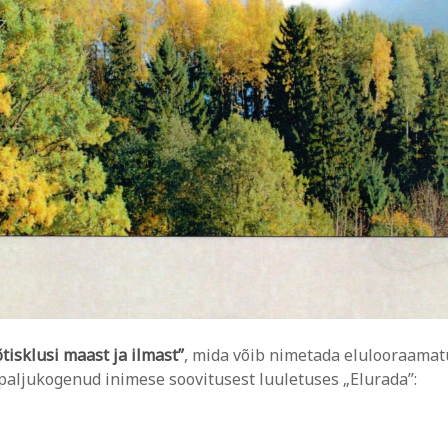
tisklusi maast ja ilmast”
, mida võib nimetada elulooraamatu
e paljukogenud inimese soovitusest luuletuses „Elurada”: