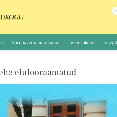
Ot
st
Võrumaa raamatukogud
Lasteosakond
Lugeja
ehe elulooraamatud