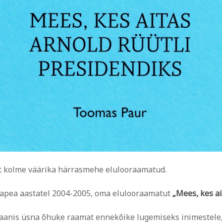
st kolme väärika härrasmehe elulooraamatud.
nnapea aastatel 2004-2005, oma elulooraamatut
„Mees, kes ai
laanis üsna õhuke raamat ennekõike lugemiseks inimestele,