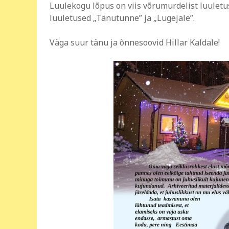
Luulekogu lõpus on viis võrumurdelist luuletu
luuletused „Tänutunne” ja „Lugejale”.
Väga suur tänu ja õnnesoovid Hillar Kaldale!