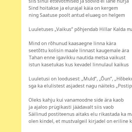
siis sinul ettevõtmised ja soovid ei lähe nurja
Sind hoitakse ja elurajal käia on kergem
ning Saatuse poolt antud eluaeg on helgem
Luuletuses „Vaikus” põhjendab Hillar Kalda ma
Mind on rõhunud kaasaegne linna kära
seetõttu kolisin maale linnast kaugemale ära
Tahan enne igavikku nautida metsa vaikust
istun kasetukas kus kevadel linnulaul kaikus
Luuletusi on loodusest: „Muld”, „Õun”, „Hõbekuu
sga ka elulistest asjadest nagu näiteks „Postip
Oleks kahju kui vanamoodne side ära kaob
ja ajaloo prügikasti jäädavalt siis vaob
Säilinud postiteenus aitaks elu rikastada ka m
olen kindel, et mustvalgeil kirjadel on eriline k