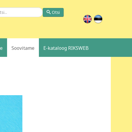
si
Otsi
le
Soovitame
E-kataloog RIKSWEB