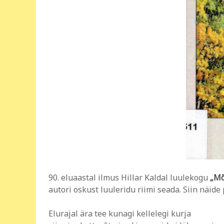
90. eluaastal ilmus Hillar Kaldal luulekogu
„Mõ
autori oskust luuleridu riimi seada. Siin näid
Elurajal ära tee kunagi kellelegi kurja