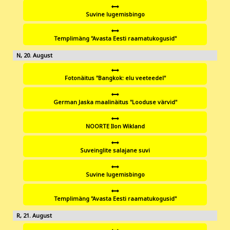
Suvine lugemisbingo
Templimäng "Avasta Eesti raamatukogusid"
20
Fotonäitus "Bangkok: elu veeteedel"
German Jaska maalinäitus "Looduse värvid"
NOORTE Ilon Wikland
Suveinglite salajane suvi
Suvine lugemisbingo
Templimäng "Avasta Eesti raamatukogusid"
21