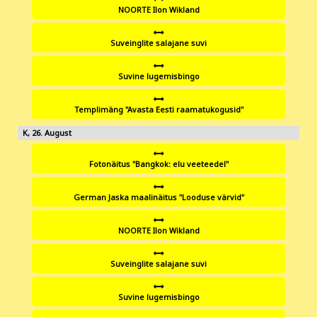
NOORTE Ilon Wikland
Suveinglite salajane suvi
Suvine lugemisbingo
Templimäng "Avasta Eesti raamatukogusid"
26
Fotonäitus "Bangkok: elu veeteedel"
German Jaska maalinäitus "Looduse värvid"
NOORTE Ilon Wikland
Suveinglite salajane suvi
Suvine lugemisbingo