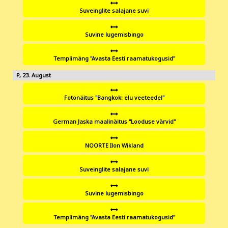
Suveinglite salajane suvi
Suvine lugemisbingo
Templimäng "Avasta Eesti raamatukogusid"
23
Fotonäitus "Bangkok: elu veeteedel"
German Jaska maalinäitus "Looduse värvid"
NOORTE Ilon Wikland
Suveinglite salajane suvi
Suvine lugemisbingo
Templimäng "Avasta Eesti raamatukogusid"