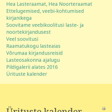
Hea Lasteraamat, Hea Noorteraamat
Ettelugemised, veebi-kohtumised
kirjanikega
Soovitame veebikoolitusi laste- ja
noortekirjandusest
Veel soovitusi
Raamatukogu lasteaias
Võrumaa kirjandusreisid
Lasteosakonna ajalugu
Pildigalerii alates 2016
Ürituste kalender
Ürituste kalender