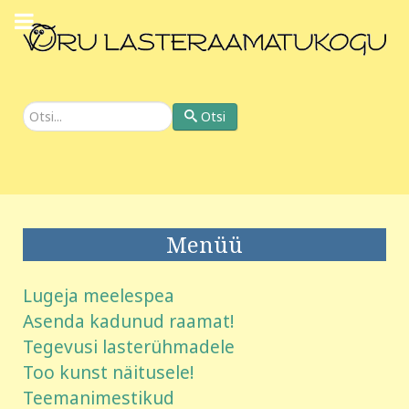
Otsi
Otsi
Menüü
Lugeja meelespea
Asenda kadunud raamat!
Tegevusi lasterühmadele
Too kunst näitusele!
Teemanimestikud