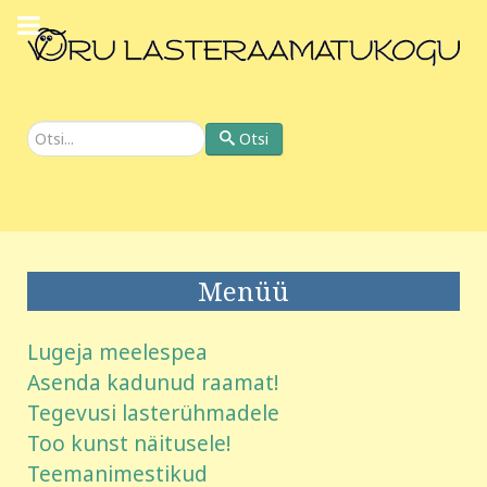
Otsi
Otsi
Menüü
Lugeja meelespea
Asenda kadunud raamat!
Tegevusi lasterühmadele
Too kunst näitusele!
Teemanimestikud