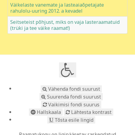
Väikelaste vanemate ja lasteaiaõpetajate
rahulolu-uuring 2012. a kevadel
Seitseteist põhjust, miks on vaja lasteraamatuid
(trüki ja tee väike raamat!)
Vähenda fondi suurust
Suurenda fondi suurust
Vaikimisi fondi suurus
Hallskaala
Lähtesta kontrast
Tõsta esile lingid
Raamatukogu on ligipääsetav raskendatud