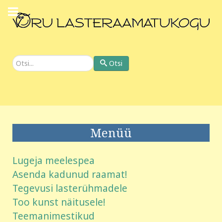
Otsi
Otsi
Menüü
Lugeja meelespea
Asenda kadunud raamat!
Tegevusi lasterühmadele
Too kunst näitusele!
Teemanimestikud