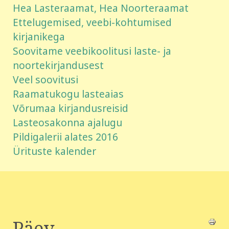
Hea Lasteraamat, Hea Noorteraamat
Ettelugemised, veebi-kohtumised
kirjanikega
Soovitame veebikoolitusi laste- ja
noortekirjandusest
Veel soovitusi
Raamatukogu lasteaias
Võrumaa kirjandusreisid
Lasteosakonna ajalugu
Pildigalerii alates 2016
Ürituste kalender
Päev