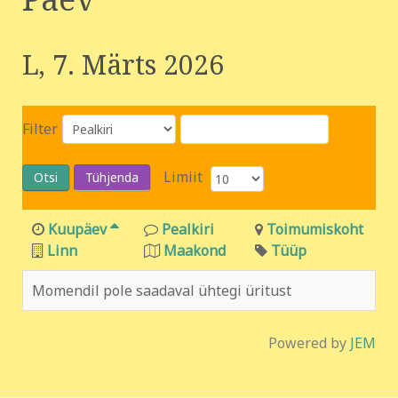
L, 7. Märts 2026
Filter
Limiit
Otsi
Tühjenda
Kuupäev
Pealkiri
Toimumiskoht
Linn
Maakond
Tüüp
Momendil pole saadaval ühtegi üritust
Powered by
JEM