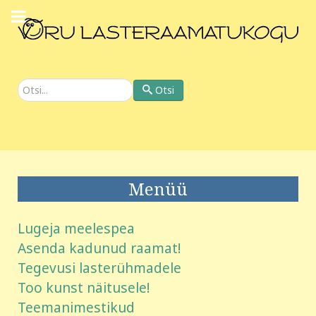
Otsi
Otsi
Menüü
Lugeja meelespea
Asenda kadunud raamat!
Tegevusi lasterühmadele
Too kunst näitusele!
Teemanimestikud