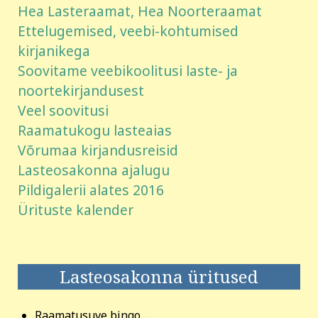
Hea Lasteraamat, Hea Noorteraamat
Ettelugemised, veebi-kohtumised
kirjanikega
Soovitame veebikoolitusi laste- ja
noortekirjandusest
Veel soovitusi
Raamatukogu lasteaias
Võrumaa kirjandusreisid
Lasteosakonna ajalugu
Pildigalerii alates 2016
Ürituste kalender
Lasteosakonna üritused
Raamatusuve bingo ...