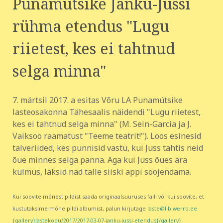
Punamütsike Jänku-Jussi
rühma etendus "Lugu
riietest, kes ei tahtnud
selga minna"
7. märtsil 2017. a esitas Võru LA Punamütsike
lasteosakonna Tähesaalis näidendi "Lugu riietest,
kes ei tahtnud selga minna" (M. Sein-Garcia ja J.
Vaiksoo raamatust "Teeme teatrit!"). Loos esinesid
talveriided, kes punnisid vastu, kui Juss tahtis neid
õue minnes selga panna. Aga kui Juss õues ära
külmus, läksid nad talle siiski appi soojendama.
Kui soovite mõnest pildist saada originaalsuuruses faili või kui soovite, et
kustutaksime mõne pildi albumist, palun kirjutage
laste@lib.werro.ee
{gallery}lastekogu/2017/2017-03-07-janku-jussi-etendus{/gallery}