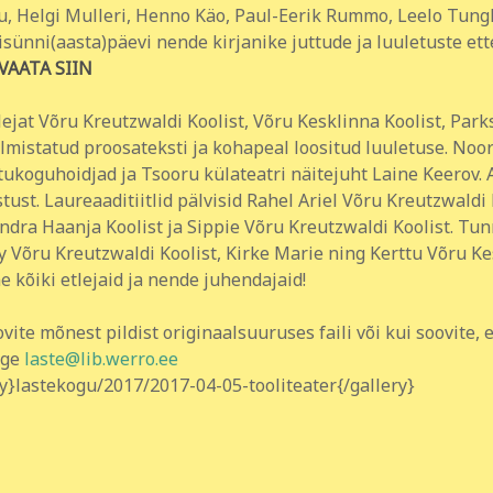
u, Helgi Mulleri, Henno Käo, Paul-Eerik Rummo, Leelo Tungla
isünni(aasta)päevi nende kirjanike juttude ja luuletuste et
VAATA SIIN
lejat Võru Kreutzwaldi Koolist, Võru Kesklinna Koolist, Park
almistatud proosateksti ja kohapeal loositud luuletuse. Noor
ukoguhoidjad ja Tsooru külateatri näitejuht Laine Keerov. Ant
tust. Laureaaditiitlid pälvisid Rahel Ariel Võru Kreutzwaldi 
ndra Haanja Koolist ja Sippie Võru Kreutzwaldi Koolist. Tun
y Võru Kreutzwaldi Koolist, Kirke Marie ning Kerttu Võru Kes
 kõiki etlejaid ja nende juhendajaid!
ovite mõnest pildist originaalsuuruses faili või kui soovite
age
laste@lib.werro.ee
ry}lastekogu/2017/2017-04-05-tooliteater{/gallery}