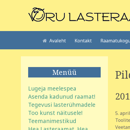
Avaleht
Kontakt
Raamatukogu
Menüü
Pil
Lugeja meelespea
201
Asenda kadunud raamat!
Tegevusi lasterühmadele
Too kunst näitusele!
5. apr
Teemanimestikud
Toolit
Veetam
Hea Lasteraamat, Hea