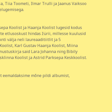
, Tiia Toometi, Ilmar Trulli ja Jaanus Vaiksoo
telugemisega.
sepa Koolist ja Haanja Koolist lugesid kodus
te etlusoskust hindas žürii, millesse kuulusid
i välja neli laureaaditiitlit ja 5
Koolist, Karl Gustav Haanja Koolist, Miina
nustuskirja said Lara Johanna ning Bibily
klinna Koolist ja Astrid Parksepa Keskkoolist.
, et eemaldaksime mõne pildi albumist,