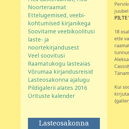
Pervik
Noorteraamat
juubel
Ettelugemised, veebi-
PILTE 
kohtumised kirjanikega
Soovitame veebikoolitusi
18 osa
laste- ja
ette v
raamat
noortekirjandusest
tunnus
Veel soovitusi
Aleksa
Raamatukogu lasteaias
Cassid
Võrumaa kirjandusreisid
Täname
Lasteosakonna ajalugu
Pildigalerii alates 2016
Kui so
kirjut
Ürituste kalender
{galle
Lasteosakonna