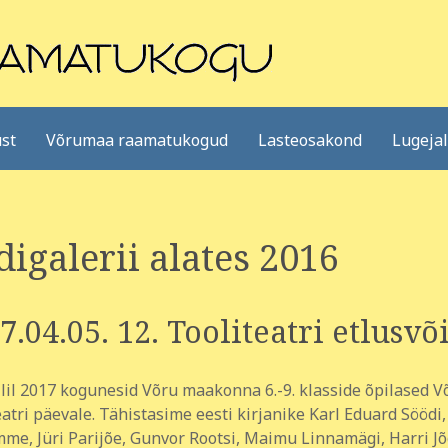
st
Võrumaa raamatukogud
Lasteosakond
Lugeja
digalerii alates 2016
7.04.05. 12. Tooliteatri etlusvõi
illil 2017 kogunesid Võru maakonna 6.-9. klasside õpilase
eatri päevale. Tähistasime eesti kirjanike Karl Eduard Söödi
me, Jüri Parijõe, Gunvor Rootsi, Maimu Linnamägi, Harri Jõgi