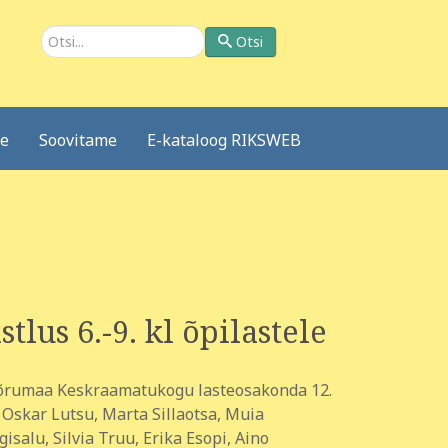
Otsi
Otsi
le
Soovitame
E-kataloog RIKSWEB
stlus 6.-9. kl õpilastele
d Võrumaa Keskraamatukogu lasteosakonda 12.
, Oskar Lutsu, Marta Sillaotsa, Muia
salu, Silvia Truu, Erika Esopi, Aino