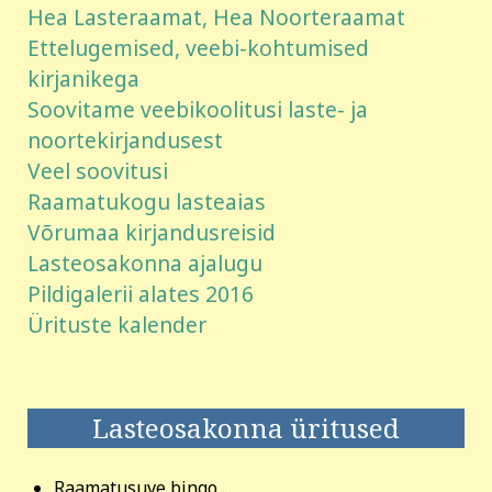
Hea Lasteraamat, Hea Noorteraamat
Ettelugemised, veebi-kohtumised
kirjanikega
Soovitame veebikoolitusi laste- ja
noortekirjandusest
Veel soovitusi
Raamatukogu lasteaias
Võrumaa kirjandusreisid
Lasteosakonna ajalugu
Pildigalerii alates 2016
Ürituste kalender
Lasteosakonna üritused
Raamatusuve bingo ...