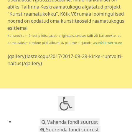
abiks Tallinna Keskraamatukogu algatatud projekt
"Kunst raamatukokku". Kõik Võrumaa loomingulised
noored on oodatud oma kunstiteoseid raamatukogus
esitlema!
Kui soovite mõnest pildist saada originaalsuuruses faili või kui soovite, et
eemaldaksime mõne pildi albumist, palume kirjutada
laste@lib.werro.ee
{gallery}lastekogu/2017/2017-09-29-kirke-rumvolti-
naitus{/gallery}
Vähenda fondi suurust
Suurenda fondi suurust