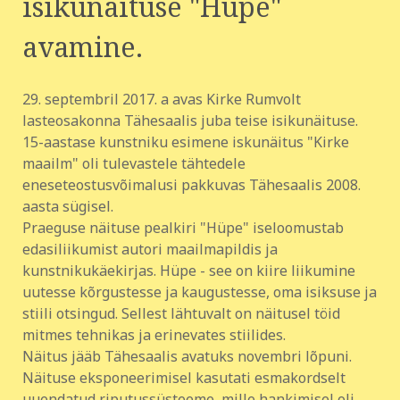
isikunäituse "Hüpe"
avamine.
29. septembril 2017. a avas Kirke Rumvolt
lasteosakonna Tähesaalis juba teise isikunäituse.
15-aastase kunstniku esimene iskunäitus "Kirke
maailm" oli tulevastele tähtedele
eneseteostusvõimalusi pakkuvas Tähesaalis 2008.
aasta sügisel.
Praeguse näituse pealkiri "Hüpe" iseloomustab
edasiliikumist autori maailmapildis ja
kunstnikukäekirjas. Hüpe - see on kiire liikumine
uutesse kõrgustesse ja kaugustesse, oma isiksuse ja
stiili otsingud. Sellest lähtuvalt on näitusel töid
mitmes tehnikas ja erinevates stiilides.
Näitus jääb Tähesaalis avatuks novembri lõpuni.
Näituse eksponeerimisel kasutati esmakordselt
uuendatud riputussüsteeme, mille hankimisel oli