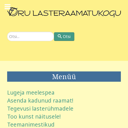
Otsi
Otsi
Menüü
Lugeja meelespea
Asenda kadunud raamat!
Tegevusi lasterühmadele
Too kunst näitusele!
Teemanimestikud