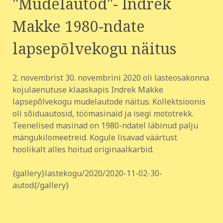
"Mudelautod"- Indrek
Makke 1980-ndate
lapsepõlvekogu näitus
2. novembrist 30. novembrini 2020 oli lasteosakonna
kojulaenutuse klaaskapis Indrek Makke
lapsepõlvekogu mudelautode näitus. Kollektsioonis
oli sõiduautosid, töömasinaid ja isegi mototrekk.
Teenelised masinad on 1980-ndatel läbinud palju
mängukilomeetreid. Kogule lisavad väärtust
hoolikalt alles hoitud originaalkarbid.
{gallery}lastekogu/2020/2020-11-02-30-
autod{/gallery}