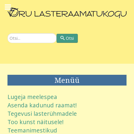
Otsi
Otsi
Menüü
Lugeja meelespea
Asenda kadunud raamat!
Tegevusi lasterühmadele
Too kunst näitusele!
Teemanimestikud