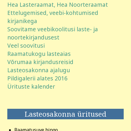
Hea Lasteraamat, Hea Noorteraamat
Ettelugemised, veebi-kohtumised
kirjanikega
Soovitame veebikoolitusi laste- ja
noortekirjandusest
Veel soovitusi
Raamatukogu lasteaias
Võrumaa kirjandusreisid
Lasteosakonna ajalugu
Pildigalerii alates 2016
Ürituste kalender
Lasteosakonna üritused
Raamatusuve bingo ...