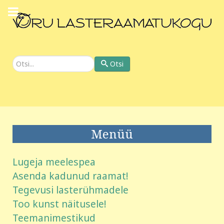
Otsi
Otsi
Menüü
Lugeja meelespea
Asenda kadunud raamat!
Tegevusi lasterühmadele
Too kunst näitusele!
Teemanimestikud