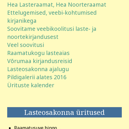
Hea Lasteraamat, Hea Noorteraamat
Ettelugemised, veebi-kohtumised
kirjanikega
Soovitame veebikoolitusi laste- ja
noortekirjandusest
Veel soovitusi
Raamatukogu lasteaias
Võrumaa kirjandusreisid
Lasteosakonna ajalugu
Pildigalerii alates 2016
Ürituste kalender
Lasteosakonna üritused
Raamatusuve bingo ...