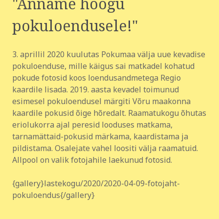
"Anname hoogu
pokuloendusele!"
3. aprillil 2020 kuulutas Pokumaa välja uue kevadise
pokuloenduse, mille käigus sai matkadel kohatud
pokude fotosid koos loendusandmetega Regio
kaardile lisada. 2019. aasta kevadel toimunud
esimesel pokuloendusel märgiti Võru maakonna
kaardile pokusid õige hõredalt. Raamatukogu õhutas
eriolukorra ajal peresid looduses matkama,
tarnamättaid-pokusid märkama, kaardistama ja
pildistama. Osalejate vahel loositi välja raamatuid.
Allpool on valik fotojahile laekunud fotosid.
{gallery}lastekogu/2020/2020-04-09-fotojaht-
pokuloendus{/gallery}