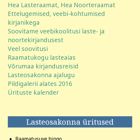
Hea Lasteraamat, Hea Noorteraamat
Ettelugemised, veebi-kohtumised
kirjanikega
Soovitame veebikoolitusi laste- ja
noortekirjandusest
Veel soovitusi
Raamatukogu lasteaias
Võrumaa kirjandusreisid
Lasteosakonna ajalugu
Pildigalerii alates 2016
Ürituste kalender
Lasteosakonna üritused
Raamatusuve bingo ...