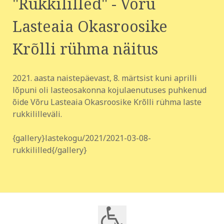
"Rukkililled" - Võru
Lasteaia Okasroosike
Krõlli rühma näitus
2021. aasta naistepäevast, 8. märtsist kuni aprilli
lõpuni oli lasteosakonna kojulaenutuses puhkenud
õide Võru Lasteaia Okasroosike Krõlli rühma laste
rukkililleväli.
{gallery}lastekogu/2021/2021-03-08-
rukkililled{/gallery}