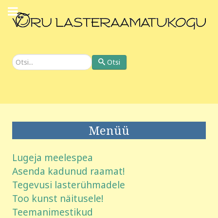
Otsi
Otsi
Menüü
Lugeja meelespea
Asenda kadunud raamat!
Tegevusi lasterühmadele
Too kunst näitusele!
Teemanimestikud