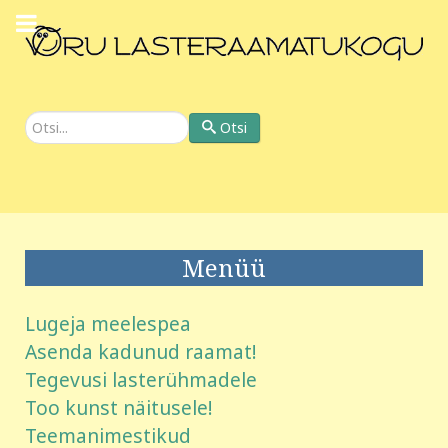
Otsi
Otsi
Menüü
Lugeja meelespea
Asenda kadunud raamat!
Tegevusi lasterühmadele
Too kunst näitusele!
Teemanimestikud