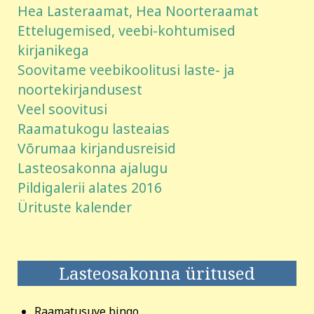
Hea Lasteraamat, Hea Noorteraamat
Ettelugemised, veebi-kohtumised
kirjanikega
Soovitame veebikoolitusi laste- ja
noortekirjandusest
Veel soovitusi
Raamatukogu lasteaias
Võrumaa kirjandusreisid
Lasteosakonna ajalugu
Pildigalerii alates 2016
Ürituste kalender
Lasteosakonna üritused
Raamatusuve bingo ...