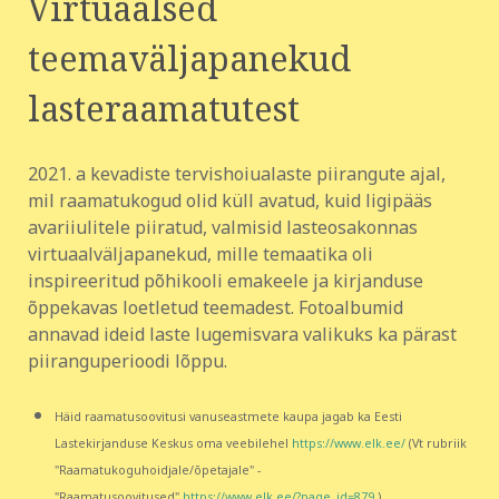
Virtuaalsed
teemaväljapanekud
lasteraamatutest
2021. a kevadiste tervishoiualaste piirangute ajal,
mil raamatukogud olid küll avatud, kuid ligipääs
avariiulitele piiratud, valmisid lasteosakonnas
virtuaalväljapanekud, mille temaatika oli
inspireeritud põhikooli emakeele ja kirjanduse
õppekavas loetletud teemadest. Fotoalbumid
annavad ideid laste lugemisvara valikuks ka pärast
piiranguperioodi lõppu.
Häid raamatusoovitusi vanuseastmete kaupa jagab ka Eesti
Lastekirjanduse Keskus oma veebilehel
https://www.elk.ee/
(Vt rubriik
"Raamatukoguhoidjale/õpetajale" -
"Raamatusoovitused"
https://www.elk.ee/?page_id=879
)