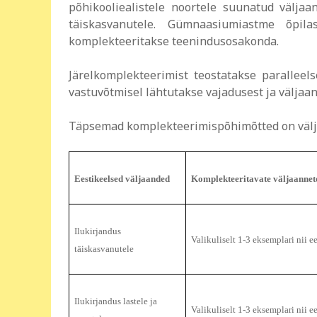
põhikooliealistele noortele suunatud väljaan
täiskasvanutele. Gümnaasiumiastme õpilas
komplekteeritakse teenindusosakonda.
Järelkomplekteerimist teostatakse paralleel
vastuvõtmisel lähtutakse vajadusest ja väljaa
Täpsemad komplekteerimispõhimõtted on välja
Eestikeelsed väljaanded
Komplekteeritavate väljaannet
Ilukirjandus
Valikuliselt
1-3 eksemplari nii ee
täiskasvanutele
Ilukirjandus lastele ja
Valikuliselt 1-3 eksemplari nii e