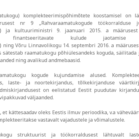
tukogu) komplekteerimispõhimõtete koostamisel on lä
ärusest nr 9 „Rahvaraamatukogude töökorralduse j
) ja kultuuriministri 9. jaanuari 2015. a määruses
rvest finantseeritavate kulude jaotamise 
) ning Võru Linnavolikogu 14. septembri 2016. a määruses
sätestab raamatukogu põhiülesandeks koguda, säilitada 
jaanded ning avalikud andmebaasid.
raamatukogu kogude kujundamise alused. Komplektee
us, laste- ja noortekirjandus, tõlkekirjanduse väärtkir
admiskirjandusest on eelistatud Eestit puudutav kirjand
vipakkuvad väljaanded.
et kättesaadav oleks Eestis ilmuv perioodika, v.a väheväär
plekteeritakse vastavalt vajadustele ja võimalustele.
kogu struktuurist ja töökorraldusest lähtuvalt last