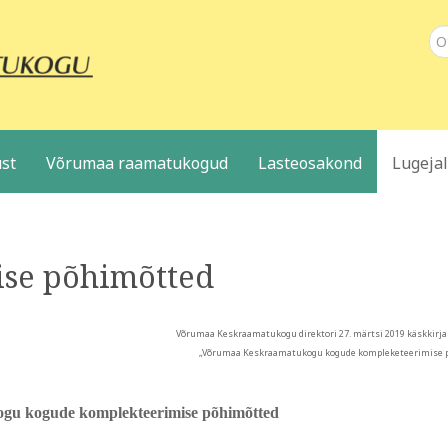
Ot
st
Võrumaa raamatukogud
Lasteosakond
Lugeja
se põhimõtted
Võrumaa Keskraamatukogu direktori 27. märtsi 2019 käskkirja 
„Võrumaa Keskraamatukogu
kogude kompleketeerimise 
u kogude komplekteerimise põhimõtted