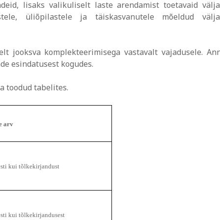
deid, lisaks valikuliselt laste arendamist toetavaid välj
tele, üliõpilastele ja täiskasvanutele mõeldud välja
selt jooksva komplekteerimisega vastavalt vajadusele. An
nde esindatusest kogudes.
 toodud tabelites.
e arv
sti kui tõlkekirjandust
esti kui tõlkekirjandusest