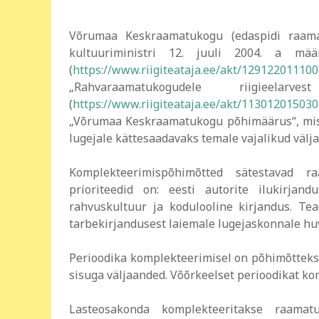
Võrumaa Keskraamatukogu (edaspidi raama
kultuuriministri 12. juuli 2004. a mä
(
https://www.riigiteataja.ee/akt/129122011100
„Rahvaraamatukogudele riigieela
(
https://www.riigiteataja.ee/akt/113012015030
„Võrumaa Keskraamatukogu põhimäärus“, mis 
lugejale kättesaadavaks temale vajalikud väl
Komplekteerimispõhimõtted sätestavad 
prioriteedid on: eesti autorite ilukirjand
rahvuskultuur ja kodulooline kirjandus. Te
tarbekirjandusest laiemale lugejaskonnale hu
Perioodika komplekteerimisel on põhimõtteks, 
sisuga väljaanded. Võõrkeelset perioodikat kom
Lasteosakonda komplekteeritakse raamatu