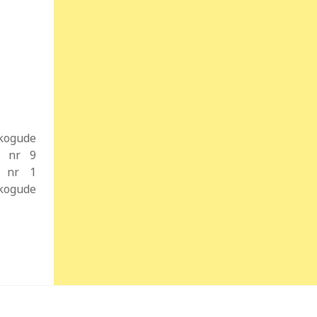
kogude
t nr 9
t nr 1
ukogude