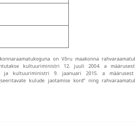
akonnaraamatukoguna on Võru maakonna rahvaraamatu
tutakse kultuuriministri 12. juuli 2004. a määruses
“ ja kultuuriministri 9. jaanuari 2015. a määruses
ntseeritavate kulude jaotamise kord“ ning rahvaraamat