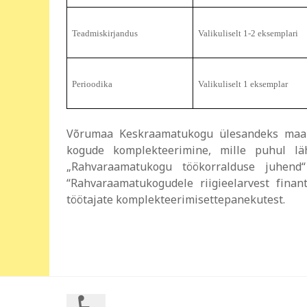
Teadmiskirjandus
Valikuliselt 1-2 eksemplari
Perioodika
Valikuliselt 1 eksemplar
Võrumaa Keskraamatukogu ülesandeks ma
kogude komplekteerimine, mille puhul läh
„Rahvaraamatukogu töökorralduse juhend
“Rahvaraamatukogudele riigieelarvest fina
töötajate komplekteerimisettepanekutest.