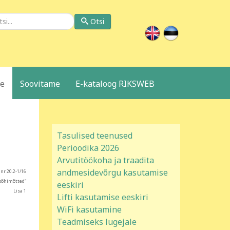
si
Otsi
le
Soovitame
E-kataloog RIKSWEB
Tasulised teenused
Perioodika 2026
Arvutitöökoha ja traadita
andmesidevõrgu kasutamise
nr 20.2-1/16
põhimõtted“
eeskiri
Lisa 1
Lifti kasutamise eeskiri
WiFi kasutamine
Teadmiseks lugejale