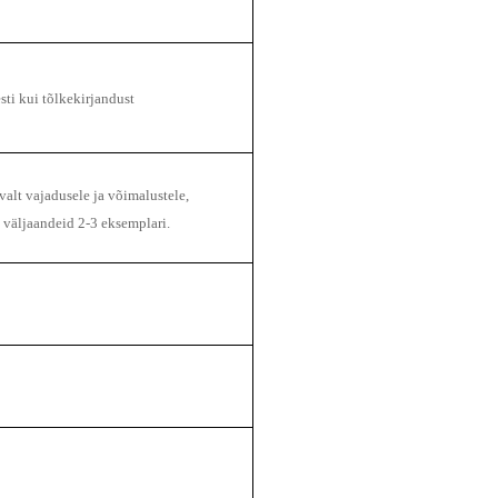
esti kui tõlkekirjandust
valt vajadusele ja võimalustele,
d väljaandeid 2-3 eksemplari.