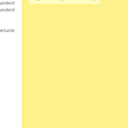
aandeid
andeid
netuste