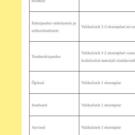
noortele
Ilukirjandus väikelastele ja
Valikuliselt 1-3 eksemplari nii e
eelkooliealistele
Valikuliselt 1-2 eksemplari vasta
Teadmiskirjandus
koduloolist materjali sisaldavai
Õpikud
Valikuliselt 1 eksemplar
Seadused
Valikuliselt 1 eksemplar
Auvised
Valikuliselt 1 eksemplar