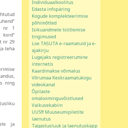
Individuaalkoolitus
Edasta infopäring
htutud
Kogude komplekteerimise
uhend“
põhimõtted
t nr 1
Isikuandmete töötlemise
kord“
tingimused
t nr 29
Loe TASUTA e-raamatuid ja e-
ja teha
ajakirju
Lugejaks registreerumine
internetis
rimise
Kaardimakse võimalus
jandus,
Võrumaa Keskraamatukogu
us ning
videokanal
Õpilaste
omaloominguvõistlused
tusliku
Vaikusekabiin
UUS!!! Muuseumipiletite
laenutus
ele ja
Tagastusluuk ja laenutuskapp