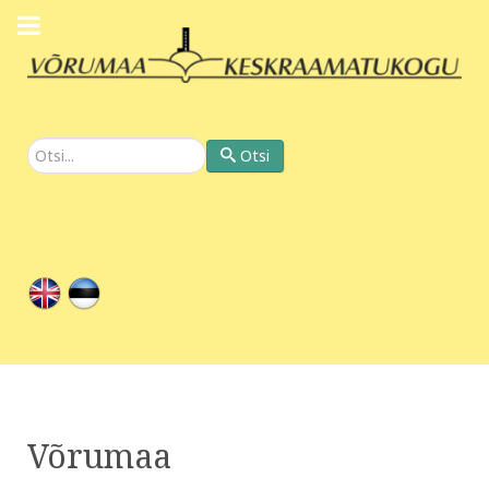
Otsi
Otsi
Võrumaa