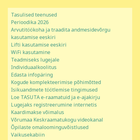
Tasulised teenused
Perioodika 2026
Arvutitöökoha ja traadita andmesidevõrgu
kasutamise eeskiri
Lifti kasutamise eeskiri
WiFi kasutamine
Teadmiseks lugejale
Individuaalkoolitus
Edasta infopäring
Kogude komplekteerimise põhimõtted
Isikuandmete töötlemise tingimused
Loe TASUTA e-raamatuid ja e-ajakirju
Lugejaks registreerumine internetis
Kaardimakse võimalus
Võrumaa Keskraamatukogu videokanal
Õpilaste omaloominguvõistlused
Vaikusekabiin