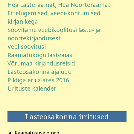
Hea Lasteraamat, Hea Noorteraamat
Ettelugemised, veebi-kohtumised
kirjanikega
Soovitame veebikoolitusi laste- ja
noortekirjandusest
Veel soovitusi
Raamatukogu lasteaias
Võrumaa kirjandusreisid
Lasteosakonna ajalugu
Pildigalerii alates 2016
Ürituste kalender
Lasteosakonna üritused
Raamatusuve bingo ...