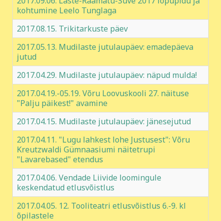
2017.09.06. Laste-Raamatu-Suve 2017 lõpupidu ja
kohtumine Leelo Tunglaga
2017.08.15. Trikitarkuste päev
2017.05.13. Mudilaste jutulaupäev: emadepäeva
jutud
2017.04.29. Mudilaste jutulaupäev: näpud mulda!
2017.04.19.-05.19. Võru Loovuskooli 27. näituse
"Palju päikest!" avamine
2017.04.15. Mudilaste jutulaupäev: jänesejutud
2017.04.11. "Lugu lahkest lohe Justusest": Võru
Kreutzwaldi Gümnaasiumi näitetrupi
"Lavarebased" etendus
2017.04.06. Vendade Liivide loomingule
keskendatud etlusvõistlus
2017.04.05. 12. Tooliteatri etlusvõistlus 6.-9. kl
õpilastele