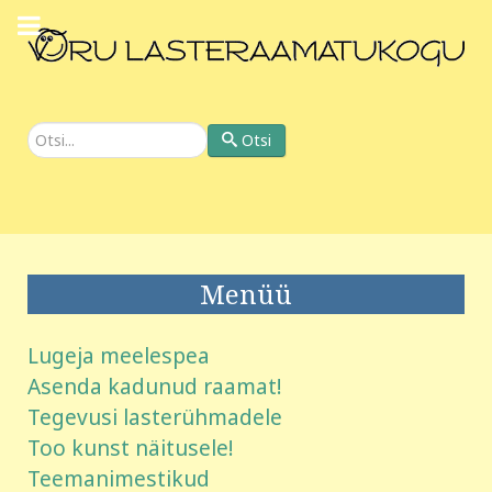
Otsi
Otsi
Menüü
Lugeja meelespea
Asenda kadunud raamat!
Tegevusi lasterühmadele
Too kunst näitusele!
Teemanimestikud