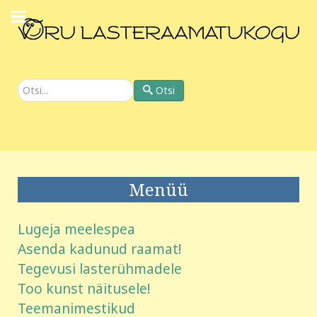
Otsi
Otsi
Menüü
Lugeja meelespea
Asenda kadunud raamat!
Tegevusi lasterühmadele
Too kunst näitusele!
Teemanimestikud