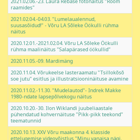
2021.02.06.-23. Laura Rebase fotonäitus "Rõõm
raamides"
2021.02.04.-04.03. "Lumelaualennud,
suusasõidud!" - Võru LA Sõleke Öökulli rühma
näitus
2020.12.01.-2021.02.04. Võru LA Sõleke Öökulli
rühma maalinäitus "Salapärased öökullid"
2020.11.05.-09. Mardimäng
2020.11.04. Võrukeelse lasteraamatu "Tsillokõsõ
soe jutu" esitlus ja illustratsiooninäituse avamine
2020.11.02.-11.30. "Mudelautod"- Indrek Makke
1980-ndate lapsepõlvekogu näitus
2020.10.20.-30. Ilon Wiklandi juubeliaastale
pühendatud kohvernäituse "Pikk-pikk teekond"
teematunnid
2020.10.13. XXV Võru maakonna 4. klasside
ettelugemise videovõistlus "Minu vanaisa nägi,