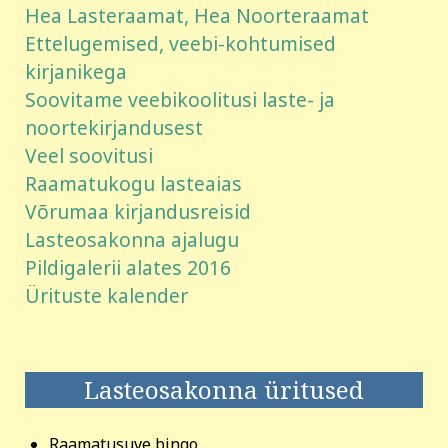
Hea Lasteraamat, Hea Noorteraamat
Ettelugemised, veebi-kohtumised
kirjanikega
Soovitame veebikoolitusi laste- ja
noortekirjandusest
Veel soovitusi
Raamatukogu lasteaias
Võrumaa kirjandusreisid
Lasteosakonna ajalugu
Pildigalerii alates 2016
Ürituste kalender
Lasteosakonna üritused
Raamatusuve bingo ...