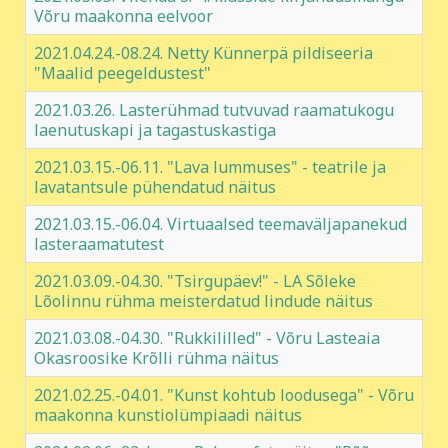
Võru maakonna eelvoor
2021.04.24.-08.24. Netty Künnerpä pildiseeria
"Maalid peegeldustest"
2021.03.26. Lasterühmad tutvuvad raamatukogu
laenutuskapi ja tagastuskastiga
2021.03.15.-06.11. "Lava lummuses" - teatrile ja
lavatantsule pühendatud näitus
2021.03.15.-06.04. Virtuaalsed teemaväljapanekud
lasteraamatutest
2021.03.09.-04.30. "Tsirgupäev!" - LA Sõleke
Lõolinnu rühma meisterdatud lindude näitus
2021.03.08.-04.30. "Rukkililled" - Võru Lasteaia
Okasroosike Krõlli rühma näitus
2021.02.25.-04.01. "Kunst kohtub loodusega" - Võru
maakonna kunstiolümpiaadi näitus