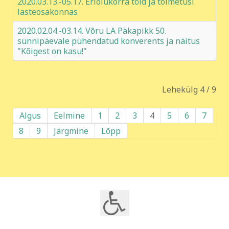
2020.03.13.-05.17. Eriolukorra töid ja toimetusi
lasteosakonnas
2020.02.04.-03.14. Võru LA Päkapikk 50.
sünnipäevale pühendatud konverents ja näitus
"Kõigest on kasu!"
Lehekülg 4 / 9
Algus
Eelmine
1
2
3
4
5
6
7
8
9
Järgmine
Lõpp