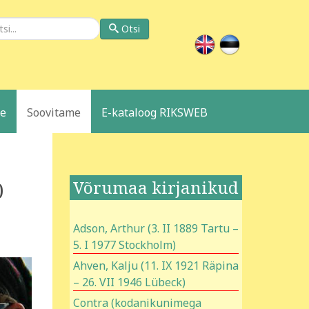
si
Otsi
le
Soovitame
E-kataloog RIKSWEB
Võrumaa kirjanikud
0
Adson, Arthur (3. II 1889 Tartu –
5. I 1977 Stockholm)
Ahven, Kalju (11. IX 1921 Räpina
– 26. VII 1946 Lübeck)
Contra (kodanikunimega