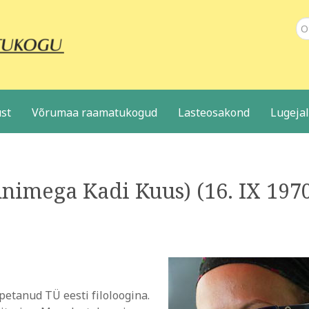
Ot
st
Võrumaa raamatukogud
Lasteosakond
Lugeja
nimega Kadi Kuus) (16. IX 197
petanud TÜ eesti filoloogina.