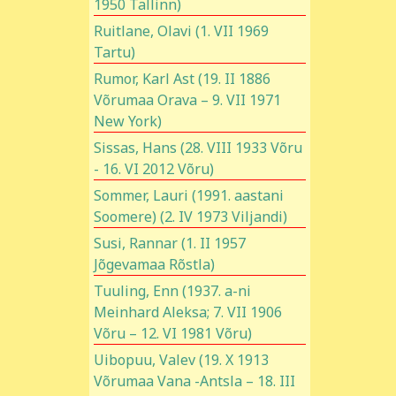
1950 Tallinn)
Ruitlane, Olavi (1. VII 1969
Tartu)
Rumor, Karl Ast (19. II 1886
Võrumaa Orava – 9. VII 1971
New York)
Sissas, Hans (28. VIII 1933 Võru
- 16. VI 2012 Võru)
Sommer, Lauri (1991. aastani
Soomere) (2. IV 1973 Viljandi)
Susi, Rannar (1. II 1957
Jõgevamaa Rõstla)
Tuuling, Enn (1937. a-ni
Meinhard Aleksa; 7. VII 1906
Võru – 12. VI 1981 Võru)
Uibopuu, Valev (19. X 1913
Võrumaa Vana -Antsla – 18. III