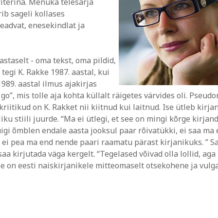
terina. Menuka telesarja
rib sageli kollases
teadvat, enesekindlat ja
taselt - oma tekst, oma pildid,
gi K. Rakke 1987. aastal, kui
989. aastal ilmus ajakirjas
 go”, mis tolle aja kohta küllalt räigetes värvides oli. Pseu
iitikud on K. Rakket nii kiitnud kui laitnud. Ise ütleb kirjan
ku stiili juurde. “Ma ei ütlegi, et see on mingi kõrge kirjan
uigi õmblen endale aasta jooksul paar rõivatükki, ei saa ma
 ei pea ma end nende paari raamatu pärast kirjanikuks. ” 
aa kirjutada väga kergelt. “Tegelased võivad olla lollid, aga
e on eesti naiskirjanikele mitteomaselt otsekohene ja vulg