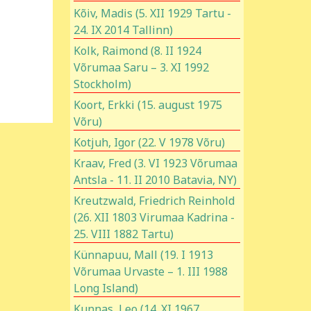
Kõiv, Madis (5. XII 1929 Tartu -
24. IX 2014 Tallinn)
Kolk, Raimond (8. II 1924
Võrumaa Saru – 3. XI 1992
Stockholm)
Koort, Erkki (15. august 1975
Võru)
Kotjuh, Igor (22. V 1978 Võru)
Kraav, Fred (3. VI 1923 Võrumaa
Antsla - 11. II 2010 Batavia, NY)
Kreutzwald, Friedrich Reinhold
(26. XII 1803 Virumaa Kadrina -
25. VIII 1882 Tartu)
Künnapuu, Mall (19. I 1913
Võrumaa Urvaste – 1. III 1988
Long Island)
Kunnas, Leo (14. XI 1967