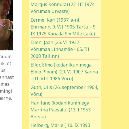
Margus Konnula) (22. III 1974
Võrumaa Urvaste)
Eerme, Karl (1937. a-ni
Ehrmann; 9. VII 1905 Tartu – 9.
IX 1975 Kanada Six Mile Lake)
Ellen, Jaan (25. VI 1937
Võrumaa Linnamäe - 05. III
2008 Tallinn)
donüüm
ik, et
Ellor, Elmo (kodanikunimega
dus,
Elmo Ploom) (20. VI 1907 Sänna
 ennast
- 01. VIII 1986 Võru)
Samas
Guth, Ulis (26. september 1964,
 mingi
Võru)
aarne,
Häniläne (kodanikunimega
Mariina Paesalu) (13. I 1953
Antsla)
Heiberg, Marie ( 10. IX 1890