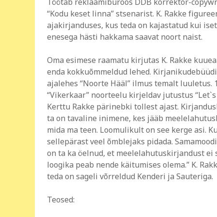
Töötab reklaamibüroos DDB korrektor-copywri
“Kodu keset linna” stsenarist. K. Rakke figuree
ajakirjanduses, kus teda on kajastatud kui ise
enesega hästi hakkama saavat noort naist.
Oma esimese raamatu kirjutas K. Rakke kuueaas
enda kokkuõmmeldud lehed. Kirjanikudebüüdi te
ajalehes “Noorte Hääl” ilmus temalt luuletus. 1
“Vikerkaar” noorteelu kirjeldav jutustus “Let`s
Kerttu Rakke pärinebki tollest ajast. Kirjanduskr
ta on tavaline inimene, kes jääb meelelahutusli
mida ma teen. Loomulikult on see kerge asi. K
sellepärast veel õmblejaks pidada. Samamoodi
on ta ka öelnud, et meelelahutuskirjandust ei s
loogika peab nende käitumises olema.” K. Rakk
teda on sageli võrreldud Kenderi ja Sauteriga.
Teosed: