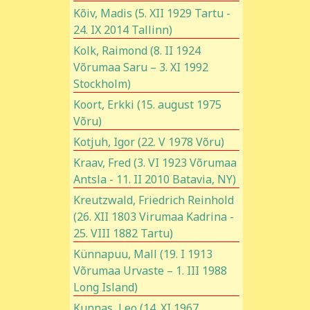
Kõiv, Madis (5. XII 1929 Tartu -
24. IX 2014 Tallinn)
Kolk, Raimond (8. II 1924
Võrumaa Saru – 3. XI 1992
Stockholm)
Koort, Erkki (15. august 1975
Võru)
Kotjuh, Igor (22. V 1978 Võru)
Kraav, Fred (3. VI 1923 Võrumaa
Antsla - 11. II 2010 Batavia, NY)
Kreutzwald, Friedrich Reinhold
(26. XII 1803 Virumaa Kadrina -
25. VIII 1882 Tartu)
Künnapuu, Mall (19. I 1913
Võrumaa Urvaste – 1. III 1988
Long Island)
Kunnas, Leo (14. XI 1967