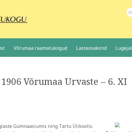
Ot
st
Võrumaa raamatukogud
Lasteosakond
Lugeja
I 1906 Võrumaa Urvaste – 6. XI
glaste Gümnaasiumis ning Tartu Ülikoolis.