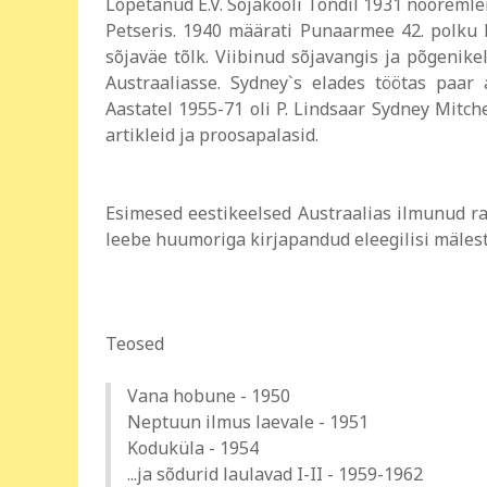
Lõpetanud E.V. Sõjakooli Tondil 1931 nooremle
Petseris. 1940 määrati Punaarmee 42. polku 
sõjaväe tõlk. Viibinud sõjavangis ja põgenike
Austraaliasse. Sydney`s elades töötas paar 
Aastatel 1955-71 oli P. Lindsaar Sydney Mitch
artikleid ja proosapalasid.
Esimesed eestikeelsed Austraalias ilmunud r
leebe huumoriga kirjapandud eleegilisi mäles
Teosed
Vana hobune - 1950
Neptuun ilmus laevale - 1951
Koduküla - 1954
...ja sõdurid laulavad I-II - 1959-1962