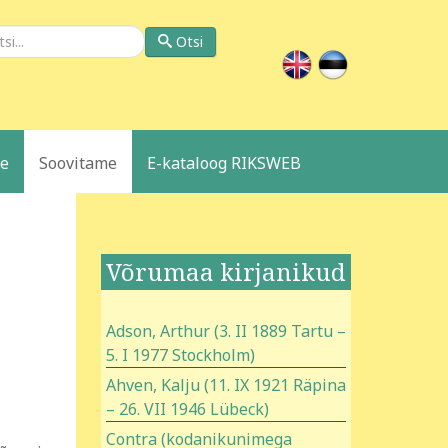
si
Otsi
le
Soovitame
E-kataloog RIKSWEB
Võrumaa kirjanikud
Adson, Arthur (3. II 1889 Tartu –
5. I 1977 Stockholm)
Ahven, Kalju (11. IX 1921 Räpina
– 26. VII 1946 Lübeck)
Contra (kodanikunimega