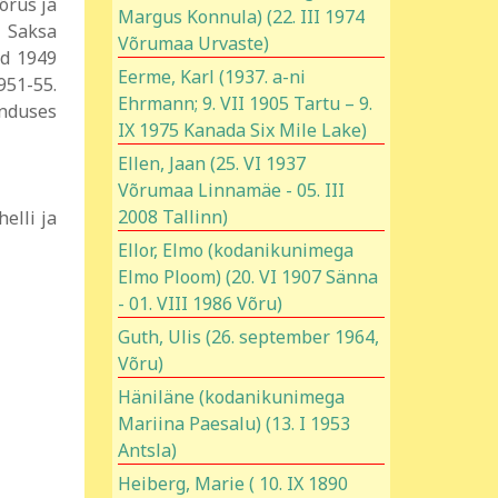
õrus ja
Margus Konnula) (22. III 1974
i Saksa
Võrumaa Urvaste)
ud 1949
Eerme, Karl (1937. a-ni
951-55.
Ehrmann; 9. VII 1905 Tartu – 9.
anduses
IX 1975 Kanada Six Mile Lake)
Ellen, Jaan (25. VI 1937
Võrumaa Linnamäe - 05. III
2008 Tallinn)
elli ja
Ellor, Elmo (kodanikunimega
Elmo Ploom) (20. VI 1907 Sänna
- 01. VIII 1986 Võru)
Guth, Ulis (26. september 1964,
Võru)
Häniläne (kodanikunimega
Mariina Paesalu) (13. I 1953
Antsla)
Heiberg, Marie ( 10. IX 1890