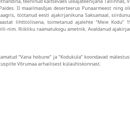
itnandina, teeninud kaitseväes üleajateenijana Tallinnas, V
Paides. II maailmasõjas deserteerus Punaarmeest ning ol
laagris, töötanud eesti ajakirjanikuna Saksamaal, siirdun
aastat lihttöölisena, toimetanud ajalehte “Meie Kodu” 1
elli-nim. Riikliku raamatukogu ametnik. Avaldanud ajakirj
aamatud “Vana hobune” ja “Koduküla” koondavad mälestush
tuspilte Võrumaa arhailisest külaühiskonnast.