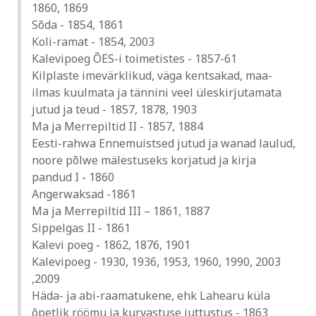
1860, 1869
Sõda - 1854, 1861
Koli-ramat - 1854, 2003
Kalevipoeg ÕES-i toimetistes - 1857-61
Kilplaste imevärklikud, väga kentsakad, maa-
ilmas kuulmata ja tännini veel üleskirjutamata
jutud ja teud - 1857, 1878, 1903
Ma ja Merrepiltid II - 1857, 1884
Eesti-rahwa Ennemuistsed jutud ja wanad laulud,
noore põlwe mälestuseks korjatud ja kirja
pandud I - 1860
Angerwaksad -1861
Ma ja Merrepiltid III – 1861, 1887
Sippelgas II - 1861
Kalevi poeg - 1862, 1876, 1901
Kalevipoeg - 1930, 1936, 1953, 1960, 1990, 2003
,2009
Häda- ja abi-raamatukene, ehk Lahearu küla
õpetlik röömu ja kurvastuse juttustus - 1863