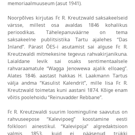
memoriaalmuuseum (asut 1941).
Noorpõlves kirjutas Fr. R. Kreutzwald saksakeelseid
värsse, millest osa avaldas 1846 kohalikus
perioodikas. Tähelepanuväärne on tema
saksakeelne publitsistika Tartu ajalehes “Das
Inland”. Pärast ÕES-i asutamist sai alguse Fr. R.
Kreutzwaldi mitmekesine tegevus rahvakirjanikuna.
Laialdane levik sai osaks sentimentaalsele
rahvaraamatule “Wagga Jenowewa ajalik elloaeg”.
Alates 1846. aastast hakkas H. Laakmann Tartus
välja andma “Kasulist Kalendrit”, mille lisa Fr. R.
Kreutzwald toimetas kuni aastani 1874. Kõige enam
võitis poolehoidu “Reinuvadder Rebbane”.
Fr. R. Kreutzwaldi suurim loominguline saavutus on
rahvuseepose “Kalevipoeg” koostamine eesti
folkloori ainestikul. “Kalevipoja” algredaktsioon
valmis 1853, kuid ei pääsenud trükki