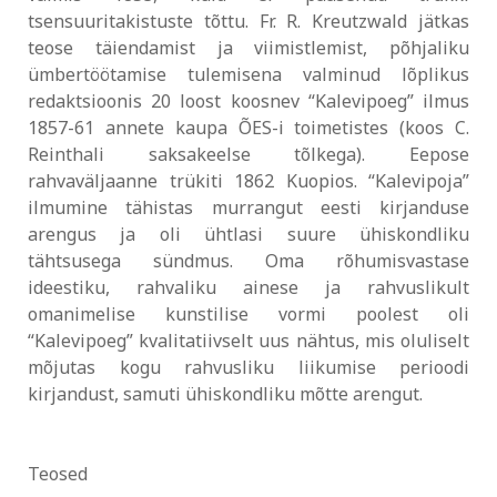
tsensuuritakistuste tõttu. Fr. R. Kreutzwald jätkas
teose täiendamist ja viimistlemist, põhjaliku
ümbertöötamise tulemisena valminud lõplikus
redaktsioonis 20 loost koosnev “Kalevipoeg” ilmus
1857-61 annete kaupa ÕES-i toimetistes (koos C.
Reinthali saksakeelse tõlkega). Eepose
rahvaväljaanne trükiti 1862 Kuopios. “Kalevipoja”
ilmumine tähistas murrangut eesti kirjanduse
arengus ja oli ühtlasi suure ühiskondliku
tähtsusega sündmus. Oma rõhumisvastase
ideestiku, rahvaliku ainese ja rahvuslikult
omanimelise kunstilise vormi poolest oli
“Kalevipoeg” kvalitatiivselt uus nähtus, mis oluliselt
mõjutas kogu rahvusliku liikumise perioodi
kirjandust, samuti ühiskondliku mõtte arengut.
Teosed