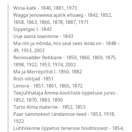
Wina-katk - 1840, 1881, 1973
Wagga Jenowewa ajalik elloaeg - 1842, 1852,
1858, 1863, 1866, 1878, 1887, 1971
Sippelgas I -1843
Uue aasta sowimine - 1843
Ma-ilm ja mõnda, mis seal sees leida on - 1848 –
49, 1953, 2003
Reinovadder Rebbane - 1850, 1860, 1869, 1875,
1898, 1922, 1953, 1974, 2002
Ma ja Merrepiltid I -1850, 1882
Risti-sõitjad -1851
Lenora - 1851, 1861, 1865, 1872
Teejuhhataja Ämma-kooliliste öppetuse jures -
1852, 1870, 1883, 1890
Tarto Alma materile - 1852, 1853
Paar sammokest rändamise-teed - 1853, 1918,
1922
Lühhikenne öppetus terwisse hoidmissest - 1854,