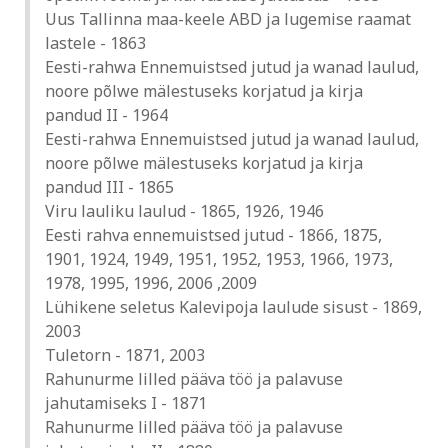
Uus Tallinna maa-keele ABD ja lugemise raamat
lastele - 1863
Eesti-rahwa Ennemuistsed jutud ja wanad laulud,
noore põlwe mälestuseks korjatud ja kirja
pandud II - 1964
Eesti-rahwa Ennemuistsed jutud ja wanad laulud,
noore põlwe mälestuseks korjatud ja kirja
pandud III - 1865
Viru lauliku laulud - 1865, 1926, 1946
Eesti rahva ennemuistsed jutud - 1866, 1875,
1901, 1924, 1949, 1951, 1952, 1953, 1966, 1973,
1978, 1995, 1996, 2006 ,2009
Lühikene seletus Kalevipoja laulude sisust - 1869,
2003
Tuletorn - 1871, 2003
Rahunurme lilled pääva töö ja palavuse
jahutamiseks I - 1871
Rahunurme lilled pääva töö ja palavuse