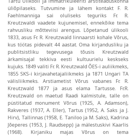
Tartu Ülikooli ja immatrikuleeriti arstiteaduskonna
üliõpilaseks. Tutvumine ja lähem kontakt F. R.
Faehlmanniga sai oluliseks teguriks Fr. R.
Kreutzwaldi vaadete kujunemisel, ennekõike tema
rahvusliku mõtteviisi arengus. Lõpetanud ülikooli
1833, asus Fr. R. Kreutzwald linnaarsti kohale Võrus,
kus töötas pidevalt 44 aastat. Oma kirjandusliku ja
publitsistliku tegevusega tõusis Kreutzwald
ärkamisajal tekkiva eesti kultuurielu keskseks
kujuks. 1849 valiti Fr. R. Kreutzwald ÕES-i auliikmeks,
1855 SKS-i kirjavahetajaliikmeks ja 1871 Ungari TA
välisliikmeks. Arstiametist Võrus vabanes Fr. R.
Kreutzwald 1877 ja asus elama Tartusse. Fr.R.
Kreutzwald on maetud Raadi kalmistule, talle on
püstitatud monument Võrus (1925, A. Adamson),
Rakveres (1937, A. Eller), Tartus (1952, A. Saks ja J.
Hirv), Tallinnas (1958, E. Taniloo ja M. Saks), Kadrina
Jõeperes (1953, J. Raudsepp) ja mälestuskivi Kaarlis
(1968). Kirjaniku majas Võrus on tema