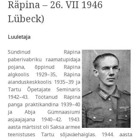
Räpina – 26. VII 1946
Lübeck)
Luuletaja
Sündinud Räpina
paberivabriku raamatupidaja
pojana, õppinud Räpina
algkoolis 1929–35, Räpina
aianduskeskkoolis 1935–39 ja
Tartu Õpetajate Seminaris
1942–43. Töötanud Räpina
panga praktikandina 1939–40
ja Abja Gümnaasiumi
asjaajajana 1940–42. 1943.
aasta märtsist oli Saksa armee
teenistuses Tartu sõjaväehaiglas. 1944. aasta