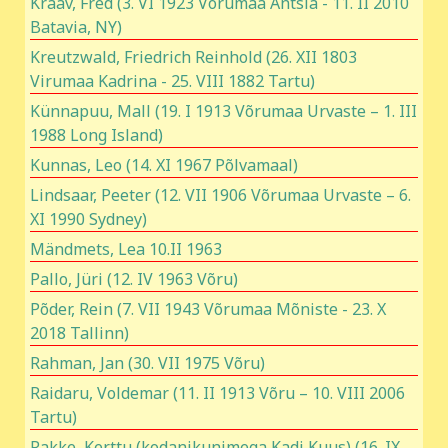
Kraav, Fred (3. VI 1923 Võrumaa Antsla - 11. II 2010
Batavia, NY)
Kreutzwald, Friedrich Reinhold (26. XII 1803
Virumaa Kadrina - 25. VIII 1882 Tartu)
Künnapuu, Mall (19. I 1913 Võrumaa Urvaste – 1. III
1988 Long Island)
Kunnas, Leo (14. XI 1967 Põlvamaal)
Lindsaar, Peeter (12. VII 1906 Võrumaa Urvaste – 6.
XI 1990 Sydney)
Mändmets, Lea 10.II 1963
Pallo, Jüri (12. IV 1963 Võru)
Põder, Rein (7. VII 1943 Võrumaa Mõniste - 23. X
2018 Tallinn)
Rahman, Jan (30. VII 1975 Võru)
Raidaru, Voldemar (11. II 1913 Võru – 10. VIII 2006
Tartu)
Rakke, Kerttu (kodanikunimega Kadi Kuus) (16. IX