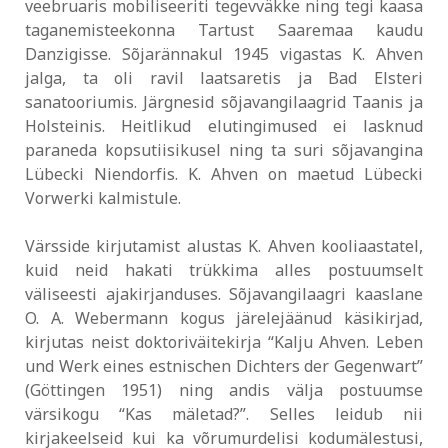
veebruaris mobiliseeriti tegevväkke ning tegi kaasa
taganemisteekonna Tartust Saaremaa kaudu
Danzigisse. Sõjarännakul 1945 vigastas K. Ahven
jalga, ta oli ravil laatsaretis ja Bad Elsteri
sanatooriumis. Järgnesid sõjavangilaagrid Taanis ja
Holsteinis. Heitlikud elutingimused ei lasknud
paraneda kopsutiisikusel ning ta suri sõjavangina
Lübecki Niendorfis. K. Ahven on maetud Lübecki
Vorwerki kalmistule.
Värsside kirjutamist alustas K. Ahven kooliaastatel,
kuid neid hakati trükkima alles postuumselt
väliseesti ajakirjanduses. Sõjavangilaagri kaaslane
O. A. Webermann kogus järelejäänud käsikirjad,
kirjutas neist doktoriväitekirja “Kalju Ahven. Leben
und Werk eines estnischen Dichters der Gegenwart”
(Göttingen 1951) ning andis välja postuumse
värsikogu “Kas mäletad?”. Selles leidub nii
kirjakeelseid kui ka võrumurdelisi kodumälestusi,